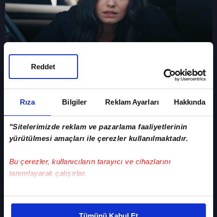
Reddet
Didem'in ölümü! Düğünün ardından büyük suikast
Rıza
Bilgiler
Reklam Ayarları
Hakkında
"Sitelerimizde reklam ve pazarlama faaliyetlerinin
yürütülmesi amaçları ile çerezler kullanılmaktadır.
Bu çerezler, kullanıcıların tarayıcı ve cihazlarını
tanımlayarak çalışırlar.
Bu çerezlere izin vermeniz halinde sizlere özel
kişiselleştirilmiş reklamlar sunabilir, sayfalarımızda sizlere
Çakırbeyliler dertli! İlyas hapishanede yıldızları
Tümünü Kabul Et