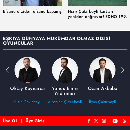
sınırlı olarak açık rızanız dahilinde kullanılacaktır.
Efsane diziden efsane kapanış
Hızır Çakırbeyli kartları
yeniden dağıtıyor! EDHO 199.
Çerezlere ilişkin tercihlerinizi aşağıda yer alan panel
Bölüm ile sezon finali yapıyor!
vasıtasıyla belirleyebilirsiniz. Çerezlere ilişkin detaylı bilgi
için Ayarlar butonuna tıklayabilir,
Çerez Bilgilendirme
EŞKIYA DÜNYAYA HÜKÜMDAR OLMAZ DİZİSİ
Metnimizi
ziyaret edebilirsiniz.
OYUNCULAR
6698 sayılı Kişisel Verilerin Korunması Kanunu uyarınca
hazırlanmış Aydınlatma Metnimizi okumak ve sitemizde
ilgili mevzuata uygun olarak kullanılan çerezlerle ilgili bilgi
almak için lütfen
tıklayınız
.
an
Oktay Kaynarca
Yunus Emre
Ozan Akbaba
Yıldırımer
Hızır Çakırbeyli
Alpaslan Çakırbeyli
İlyas Çakırbeyli
Üye Ol
Üye Girişi