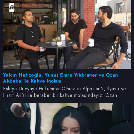
Yalçın Hafızoğlu, Yunus Emre Yıldırımer ve Ozan
Akbaba ile Kahve Molası
Eşkıya Dünyaya Hükümdar Olmaz'ın Alpaslan'ı, İlyas'ı ve
Hızır Ali'si ile beraber bir kahve molasındayız! Ozan
Akbaba, Yalçın Hafızoğlu ve Yunus Emre Yıldırımer
üçlüsünden YouTube kanalımıza özel keyifli sohbet şimdi
yayında...