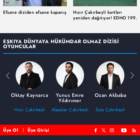
sınırlı olarak açık rızanız dahilinde kullanılacaktır.
Efsane diziden efsane kapanış
Hızır Çakırbeyli kartları
yeniden dağıtıyor! EDHO 199.
Çerezlere ilişkin tercihlerinizi aşağıda yer alan panel
Bölüm ile sezon finali yapıyor!
vasıtasıyla belirleyebilirsiniz. Çerezlere ilişkin detaylı bilgi
için Ayarlar butonuna tıklayabilir,
Çerez Bilgilendirme
EŞKIYA DÜNYAYA HÜKÜMDAR OLMAZ DİZİSİ
Metnimizi
ziyaret edebilirsiniz.
OYUNCULAR
6698 sayılı Kişisel Verilerin Korunması Kanunu uyarınca
hazırlanmış Aydınlatma Metnimizi okumak ve sitemizde
ilgili mevzuata uygun olarak kullanılan çerezlerle ilgili bilgi
almak için lütfen
tıklayınız
.
an
Oktay Kaynarca
Yunus Emre
Ozan Akbaba
Yıldırımer
Hızır Çakırbeyli
Alpaslan Çakırbeyli
İlyas Çakırbeyli
Üye Ol
Üye Girişi