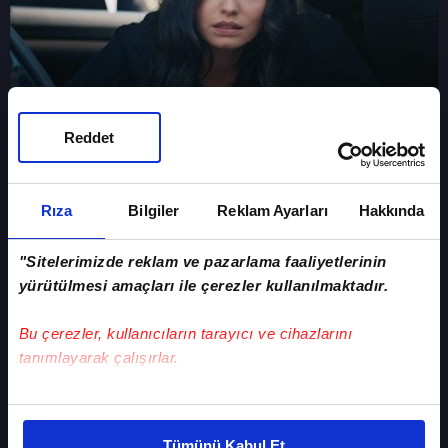
Reddet
Didem'in ölümü! Düğünün ardından büyük suikast
Rıza
Bilgiler
Reklam Ayarları
Hakkında
"Sitelerimizde reklam ve pazarlama faaliyetlerinin
yürütülmesi amaçları ile çerezler kullanılmaktadır.
Bu çerezler, kullanıcıların tarayıcı ve cihazlarını
tanımlayarak çalışırlar.
Bu çerezlere izin vermeniz halinde sizlere özel
kişiselleştirilmiş reklamlar sunabilir, sayfalarımızda sizlere
Çakırbeyliler dertli! İlyas hapishanede yıldızları
Tümünü Kabul Et