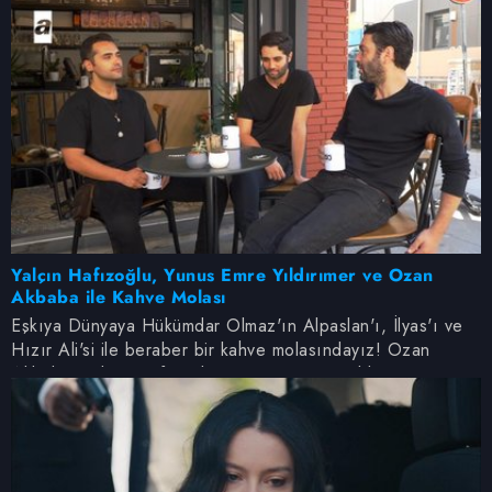
Yalçın Hafızoğlu, Yunus Emre Yıldırımer ve Ozan
Akbaba ile Kahve Molası
Eşkıya Dünyaya Hükümdar Olmaz'ın Alpaslan'ı, İlyas'ı ve
Hızır Ali'si ile beraber bir kahve molasındayız! Ozan
Akbaba, Yalçın Hafızoğlu ve Yunus Emre Yıldırımer
üçlüsünden YouTube kanalımıza özel keyifli sohbet şimdi
yayında...