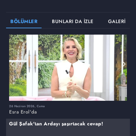
BÖLÜMLER
BUNLARI DA İZLE
GALERİ
26 Haziran 2026, Cuma
2
Esra Erol'da
E
Gül Şafak'tan Ardayı şaşırtacak cevap!