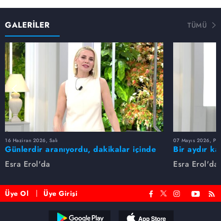
GALERİLER
TÜMÜ
16 Haziran 2026, Salı
07 Mayıs 2026, Pe
Günlerdir aranıyordu, dakikalar içinde
Bir aydır ka
bulundu!
buldu
Esra Erol'da
Esra Erol'da
Üye Ol
Üye Girişi