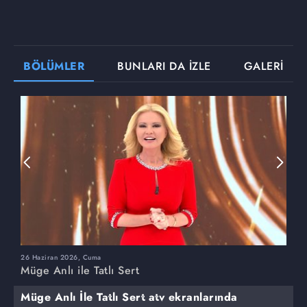
BÖLÜMLER
BUNLARI DA İZLE
GALERİ
26 Haziran 2026, Cuma
2
Müge Anlı ile Tatlı Sert
M
Müge Anlı İle Tatlı Sert atv ekranlarında