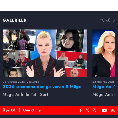
GALERİLER
TÜMÜ
08 Temmuz 2026, Çarşamba
23 Haziran 2026, S
2026 sezonuna damga vuran 5 Müge
Müge Anlı’d
Anlı dosyası...
dosyaları ve
Müge Anlı ile Tatlı Sert
Müge Anlı ile
etti!
Üye Ol
Üye Girişi