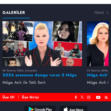
GALERİLER
TÜMÜ
08 Temmuz 2026, Çarşamba
23 Haziran 2026, S
2026 sezonuna damga vuran 5 Müge
Müge Anlı’d
Anlı dosyası...
dosyaları ve
Müge Anlı ile Tatlı Sert
Müge Anlı ile
etti!
Üye Ol
Üye Girişi