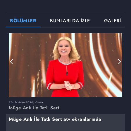
BÖLÜMLER
BUNLARI DA İZLE
GALERİ
26 Haziran 2026, Cuma
2
Müge Anlı ile Tatlı Sert
M
Müge Anlı İle Tatlı Sert atv ekranlarında