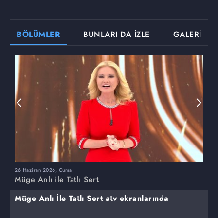
BÖLÜMLER
BUNLARI DA İZLE
GALERİ
26 Haziran 2026, Cuma
2
Müge Anlı ile Tatlı Sert
M
Müge Anlı İle Tatlı Sert atv ekranlarında