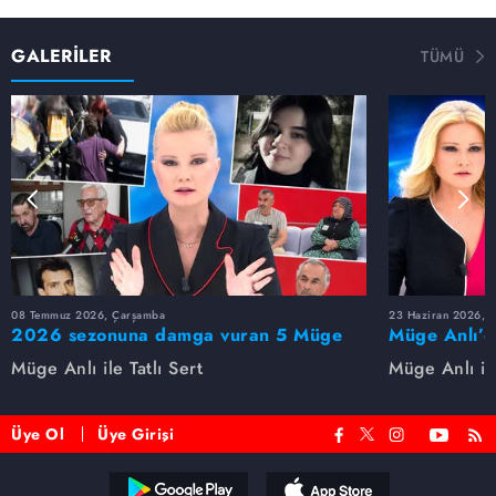
GALERİLER
TÜMÜ
08 Temmuz 2026, Çarşamba
23 Haziran 2026, S
2026 sezonuna damga vuran 5 Müge
Müge Anlı’d
Anlı dosyası...
dosyaları ve
Müge Anlı ile Tatlı Sert
Müge Anlı ile
etti!
Üye Ol
Üye Girişi