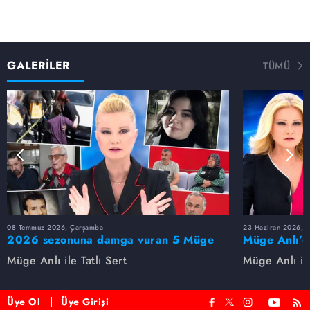
GALERİLER
TÜMÜ
08 Temmuz 2026, Çarşamba
23 Haziran 2026, S
2026 sezonuna damga vuran 5 Müge
Müge Anlı’d
Anlı dosyası...
dosyaları ve
Müge Anlı ile Tatlı Sert
Müge Anlı ile
etti!
Üye Ol
Üye Girişi