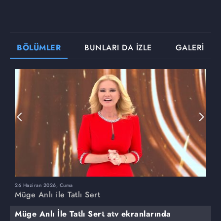
BÖLÜMLER
BUNLARI DA İZLE
GALERİ
26 Haziran 2026, Cuma
2
Müge Anlı ile Tatlı Sert
M
Müge Anlı İle Tatlı Sert atv ekranlarında