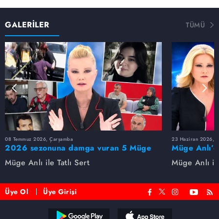
GALERİLER
TÜMÜ
08 Temmuz 2026, Çarşamba
23 Haziran 2026, S
2026 sezonuna damga vuran 5 Müge
Müge Anlı’d
Anlı dosyası...
dosyaları ve
Müge Anlı ile Tatlı Sert
Müge Anlı ile
etti!
Üye Ol
Üye Girişi