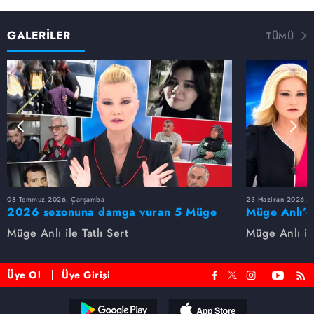
GALERİLER
TÜMÜ
08 Temmuz 2026, Çarşamba
23 Haziran 2026, S
2026 sezonuna damga vuran 5 Müge
Müge Anlı’d
Anlı dosyası...
dosyaları ve
Müge Anlı ile Tatlı Sert
Müge Anlı ile
etti!
Üye Ol
Üye Girişi