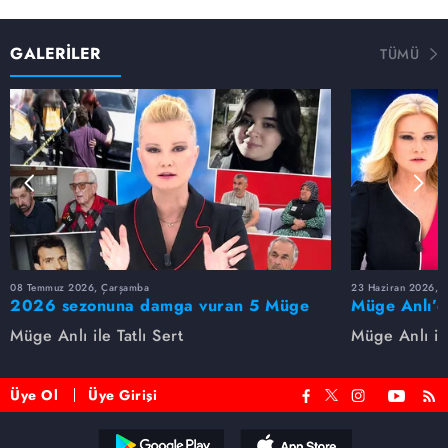
GALERİLER
TÜMÜ
08 Temmuz 2026, Çarşamba
23 Haziran 2026, S
2026 sezonuna damga vuran 5 Müge
Müge Anlı’d
Anlı dosyası...
dosyaları ve
Müge Anlı ile Tatlı Sert
Müge Anlı ile
etti!
Üye Ol
Üye Girişi