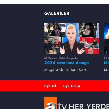
GALERİLER
08 Temmuz 2026, Çarşamba
23 H
2026 sezonuna damga
Mü
vuran 5 Müge Anlı
sa
Müge Anlı ile Tatlı Sert
Mü
dosyası...
ai
ett
Üye Ol
Üye Girişi
HER YERD