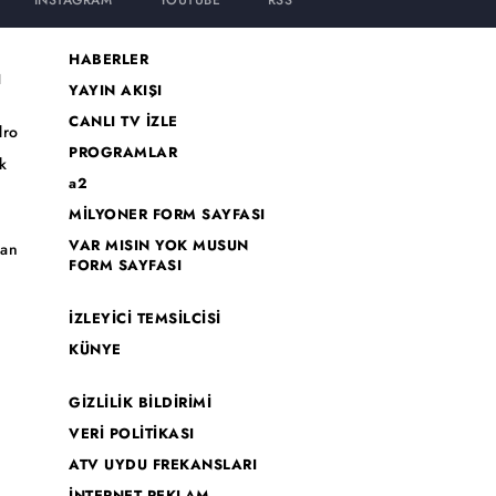
INSTAGRAM
YOUTUBE
RSS
HABERLER
I
YAYIN AKIŞI
CANLI TV İZLE
dro
PROGRAMLAR
k
a2
MİLYONER FORM SAYFASI
o
VAR MISIN YOK MUSUN
han
FORM SAYFASI
İZLEYİCİ TEMSİLCİSİ
KÜNYE
GİZLİLİK BİLDİRİMİ
VERİ POLİTİKASI
ATV UYDU FREKANSLARI
İNTERNET REKLAM