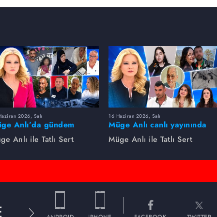
aziran 2026, Salı
16 Haziran 2026, Salı
ge Anlı’da gündem
Müge Anlı canlı yayınında
rsıldı! Kayıp dosyaları ve
dikkat çeken gelişmeler
ge Anlı ile Tatlı Sert
Müge Anlı ile Tatlı Sert
le ihanetleri herkesi şoke
yaşandı. Kayıp,
i!
dolandırıcılık iddiası ve
şüpheli ölüm...
E