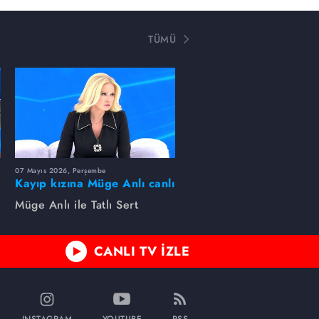
TÜMÜ
07 Mayıs 2026, Perşembe
Kayıp kızına Müge Anlı canlı
yayında kavuştu
Müge Anlı ile Tatlı Sert
CANLI TV İZLE