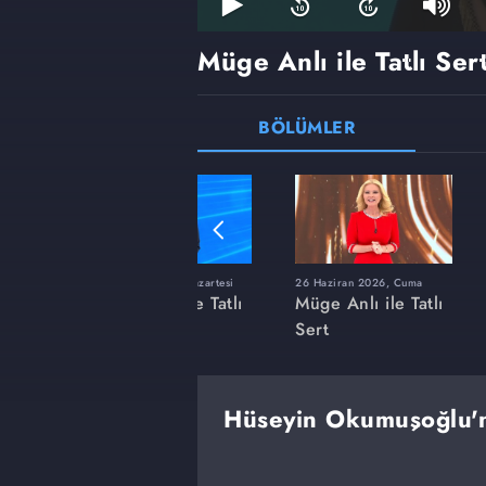
Müge Anlı ile Tatlı Ser
BÖLÜMLER
ı
8 Haziran 2026, Pazartesi
26 Haziran 2026, Cuma
 Tatlı
Müge Anlı ile Tatlı
Müge Anlı ile Tatlı
Sert
Sert
Hüseyin Okumuşoğlu'n