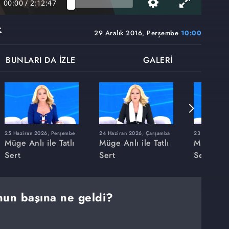
00:00
/
2:12:47
t
29 Aralık 2016, Perşembe
10:00
BUNLARI DA İZLE
GALERİ
25 Haziran 2026, Perşembe
24 Haziran 2026, Çarşamba
23 Haziran 20
Müge Anlı ile Tatlı
Müge Anlı ile Tatlı
Müge Anlı
Sert
Sert
Sert
un başına ne geldi?