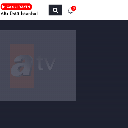
CANLI YAYIN
3
Altı Üstü İstanbul