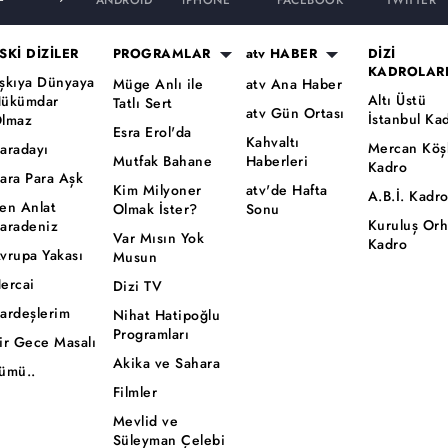
ANDROID
iPHONE
FACEBOOK
TWITTER
SKİ DİZİLER
PROGRAMLAR
atv HABER
DİZİ
KADROLAR
şkıya Dünyaya
Müge Anlı ile
atv Ana Haber
Altı Üstü
ükümdar
Tatlı Sert
atv Gün Ortası
İstanbul Ka
lmaz
Esra Erol'da
Kahvaltı
Mercan Köş
aradayı
Mutfak Bahane
Haberleri
Kadro
ara Para Aşk
Kim Milyoner
atv'de Hafta
A.B.İ. Kadr
en Anlat
Olmak İster?
Sonu
Kuruluş Or
aradeniz
Var Mısın Yok
Kadro
vrupa Yakası
Musun
ercai
Dizi TV
ardeşlerim
Nihat Hatipoğlu
Programları
ir Gece Masalı
Akika ve Sahara
ümü..
Filmler
Mevlid ve
Süleyman Çelebi