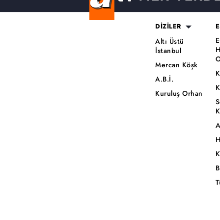
DİZİLER
E
E
Altı Üstü
H
İstanbul
O
Mercan Köşk
K
A.B.İ.
K
Kuruluş Orhan
S
K
A
H
K
B
T