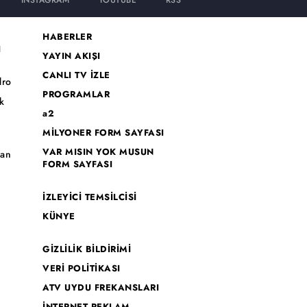
INSTAGRAM
YOUTUBE
RSS
HABERLER
I
YAYIN AKIŞI
CANLI TV İZLE
dro
PROGRAMLAR
k
a2
MİLYONER FORM SAYFASI
o
VAR MISIN YOK MUSUN
han
FORM SAYFASI
İZLEYİCİ TEMSİLCİSİ
KÜNYE
GİZLİLİK BİLDİRİMİ
VERİ POLİTİKASI
ATV UYDU FREKANSLARI
İNTERNET REKLAM