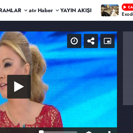
CA
RAMLAR
atv Haber
YAYIN AKIŞI
Exod