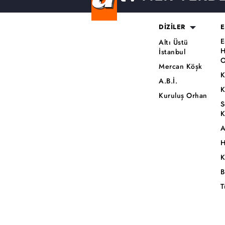
DİZİLER
E
E
Altı Üstü
H
İstanbul
O
Mercan Köşk
K
A.B.İ.
K
Kuruluş Orhan
S
K
A
H
K
B
T