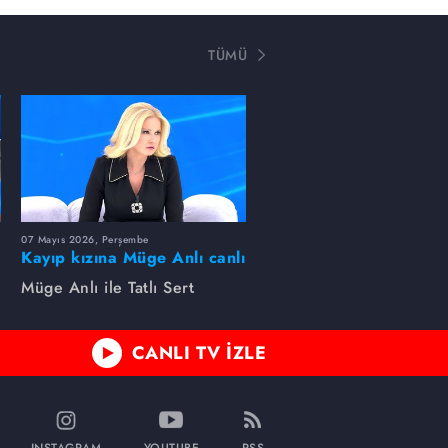
TÜMÜ
07 Mayıs 2026, Perşembe
Kayıp kızına Müge Anlı canlı
yayında kavuştu
Müge Anlı ile Tatlı Sert
CANLI TV İZLE