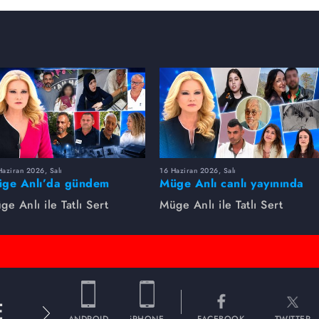
aziran 2026, Salı
16 Haziran 2026, Salı
ge Anlı’da gündem
Müge Anlı canlı yayınında
rsıldı! Kayıp dosyaları ve
dikkat çeken gelişmeler
ge Anlı ile Tatlı Sert
Müge Anlı ile Tatlı Sert
le ihanetleri herkesi şoke
yaşandı. Kayıp,
i!
dolandırıcılık iddiası ve
şüpheli ölüm...
E