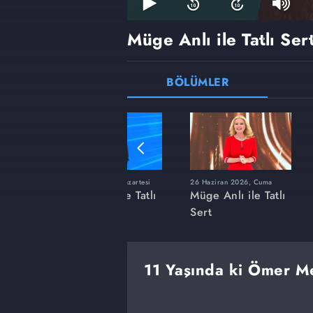
Müge Anlı ile Tatlı Ser
BÖLÜMLER
ı
8 Haziran 2026, Pazartesi
26 Haziran 2026, Cuma
 Tatlı
Müge Anlı ile Tatlı
Müge Anlı ile Tatlı
Sert
Sert
11 Yaşında ki Ömer M