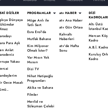
ANDROID
iPHONE
FACEBOOK
TWITTER
SKİ DİZİLER
PROGRAMLAR
atv HABER
DİZİ
KADROLAR
şkıya Dünyaya
Müge Anlı ile
atv Ana Haber
Altı Üstü
ükümdar
Tatlı Sert
atv Gün Ortası
İstanbul Ka
lmaz
Esra Erol'da
Kahvaltı
Mercan Köş
aradayı
Mutfak Bahane
Haberleri
Kadro
ara Para Aşk
Kim Milyoner
atv'de Hafta
A.B.İ. Kadr
en Anlat
Olmak İster?
Sonu
Kuruluş Or
aradeniz
Var Mısın Yok
Kadro
vrupa Yakası
Musun
ercai
Dizi TV
ardeşlerim
Nihat Hatipoğlu
Programları
ir Gece Masalı
Akika ve Sahara
ümü..
Filmler
Mevlid ve
Süleyman Çelebi