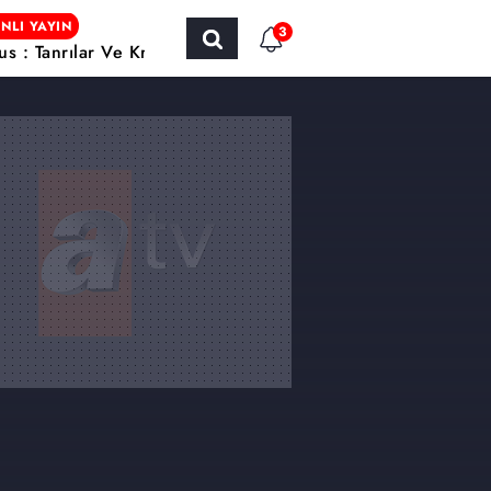
NLI YAYIN
3
us : Tanrılar Ve Krallar / Yabancı Sinema