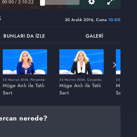
00:00
/
2:10:22
t
30 Aralık 2016, Cuma
10:00
BUNLARI DA İZLE
GALERİ
25 Haziran 2026, Perşembe
24 Haziran 2026, Çarşamba
23 Haziran 20
Müge Anlı ile Tatlı
Müge Anlı ile Tatlı
Müge Anlı
Sert
Sert
Sert
ercan nerede?