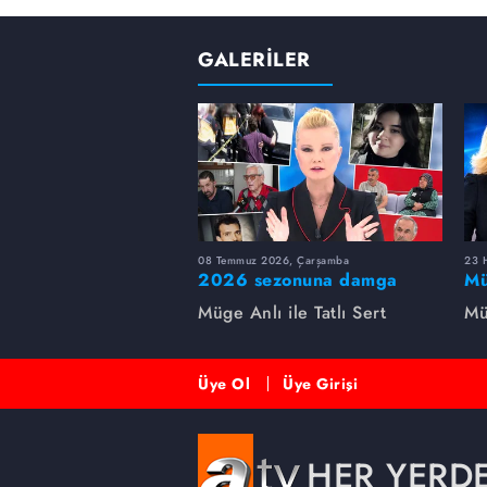
GALERİLER
08 Temmuz 2026, Çarşamba
23 H
2026 sezonuna damga
Mü
vuran 5 Müge Anlı
sa
Müge Anlı ile Tatlı Sert
Mü
dosyası...
ai
ett
Üye Ol
Üye Girişi
HER YERD