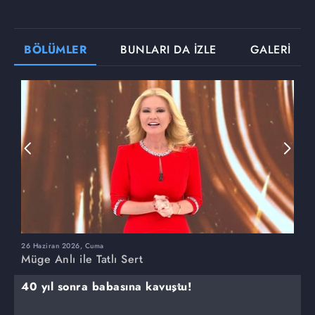
BÖLÜMLER
BUNLARI DA İZLE
GALERİ
26 Haziran 2026, Cuma
2
Müge Anlı ile Tatlı Sert
M
40 yıl sonra babasına kavuştu!