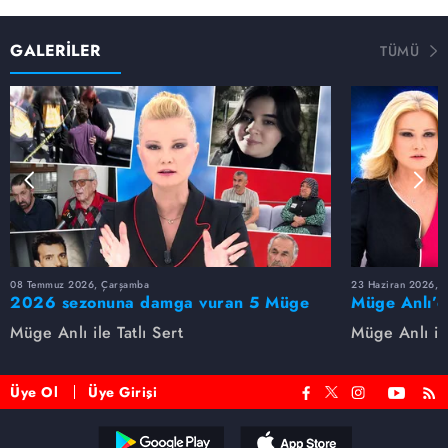
GALERİLER
TÜMÜ
08 Temmuz 2026, Çarşamba
23 Haziran 2026, S
2026 sezonuna damga vuran 5 Müge
Müge Anlı’d
Anlı dosyası...
dosyaları ve
Müge Anlı ile Tatlı Sert
Müge Anlı ile
etti!
Üye Ol
Üye Girişi