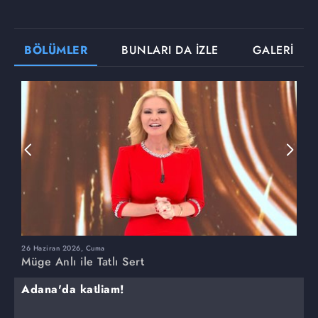
BÖLÜMLER
BUNLARI DA İZLE
GALERİ
26 Haziran 2026, Cuma
2
Müge Anlı ile Tatlı Sert
M
Adana'da katliam!