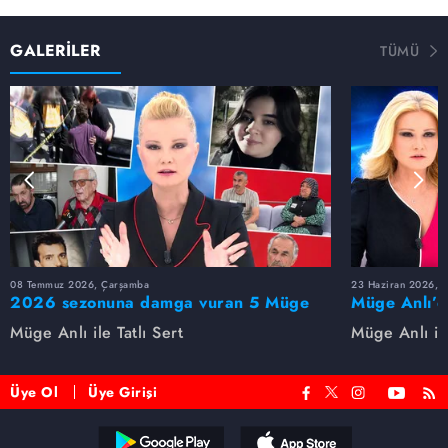
GALERİLER
TÜMÜ
08 Temmuz 2026, Çarşamba
23 Haziran 2026, S
2026 sezonuna damga vuran 5 Müge
Müge Anlı’d
Anlı dosyası...
dosyaları ve
Müge Anlı ile Tatlı Sert
Müge Anlı ile
etti!
Üye Ol
Üye Girişi