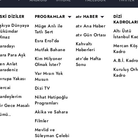
ANDROID
iPHONE
FACEBOOK
TWITTER
SKİ DİZİLER
PROGRAMLAR
atv HABER
DİZİ
KADROLAR
şkıya Dünyaya
Müge Anlı ile
atv Ana Haber
Altı Üstü
ükümdar
Tatlı Sert
atv Gün Ortası
İstanbul Ka
lmaz
Esra Erol'da
Kahvaltı
Mercan Köş
aradayı
Mutfak Bahane
Haberleri
Kadro
ara Para Aşk
Kim Milyoner
atv'de Hafta
A.B.İ. Kadr
en Anlat
Olmak İster?
Sonu
Kuruluş Or
aradeniz
Var Mısın Yok
Kadro
vrupa Yakası
Musun
ercai
Dizi TV
ardeşlerim
Nihat Hatipoğlu
Programları
ir Gece Masalı
Akika ve Sahara
ümü..
Filmler
Mevlid ve
Süleyman Çelebi