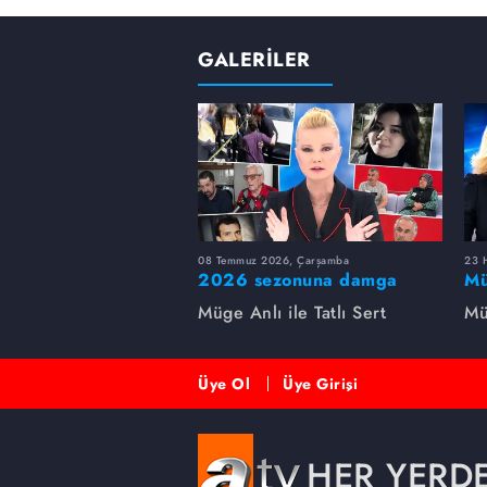
GALERİLER
08 Temmuz 2026, Çarşamba
23 H
2026 sezonuna damga
Mü
vuran 5 Müge Anlı
sa
Müge Anlı ile Tatlı Sert
Mü
dosyası...
ai
ett
Üye Ol
Üye Girişi
HER YERD