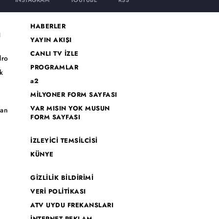
INSTAGRAM
YOUTUBE
RSS
HABERLER
I
YAYIN AKIŞI
CANLI TV İZLE
dro
PROGRAMLAR
k
a2
MİLYONER FORM SAYFASI
o
VAR MISIN YOK MUSUN
han
FORM SAYFASI
İZLEYİCİ TEMSİLCİSİ
KÜNYE
GİZLİLİK BİLDİRİMİ
VERİ POLİTİKASI
ATV UYDU FREKANSLARI
İNTERNET REKLAM