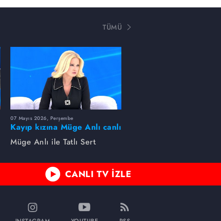
TÜMÜ
07 Mayıs 2026, Perşembe
Kayıp kızına Müge Anlı canlı
yayında kavuştu
Müge Anlı ile Tatlı Sert
CANLI TV İZLE