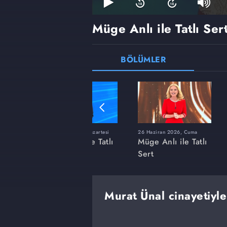
Müge Anlı ile Tatlı Ser
BÖLÜMLER
ı
8 Haziran 2026, Pazartesi
26 Haziran 2026, Cuma
 Tatlı
Müge Anlı ile Tatlı
Müge Anlı ile Tatlı
Sert
Sert
Murat Ünal cinayetiyle i