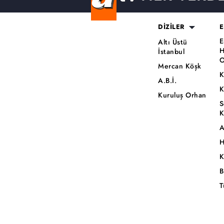
DİZİLER
E
E
Altı Üstü
H
İstanbul
O
Mercan Köşk
K
A.B.İ.
K
Kuruluş Orhan
S
K
A
H
K
B
T