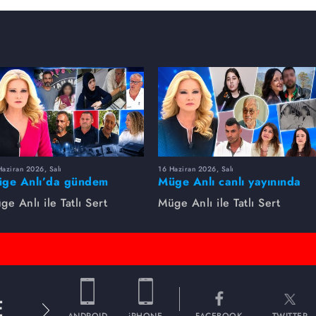
aziran 2026, Salı
16 Haziran 2026, Salı
ge Anlı’da gündem
Müge Anlı canlı yayınında
rsıldı! Kayıp dosyaları ve
dikkat çeken gelişmeler
ge Anlı ile Tatlı Sert
Müge Anlı ile Tatlı Sert
le ihanetleri herkesi şoke
yaşandı. Kayıp,
i!
dolandırıcılık iddiası ve
şüpheli ölüm...
E