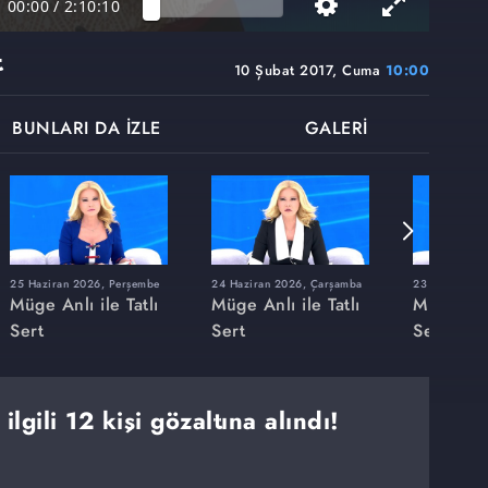
00:00
/
2:10:10
t
10 Şubat 2017, Cuma
10:00
BUNLARI DA İZLE
GALERİ
25 Haziran 2026, Perşembe
24 Haziran 2026, Çarşamba
23 Haziran 20
Müge Anlı ile Tatlı
Müge Anlı ile Tatlı
Müge Anlı
Sert
Sert
Sert
lgili 12 kişi gözaltına alındı!