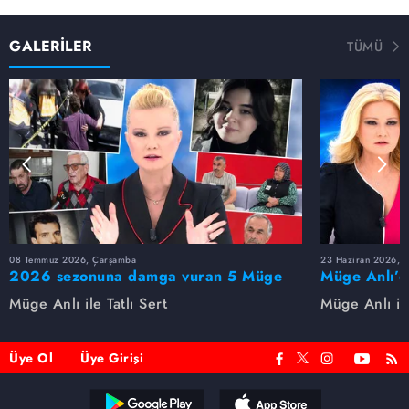
GALERİLER
TÜMÜ
08 Temmuz 2026, Çarşamba
23 Haziran 2026, S
2026 sezonuna damga vuran 5 Müge
Müge Anlı’d
Anlı dosyası...
dosyaları ve
Müge Anlı ile Tatlı Sert
Müge Anlı ile
etti!
Üye Ol
Üye Girişi