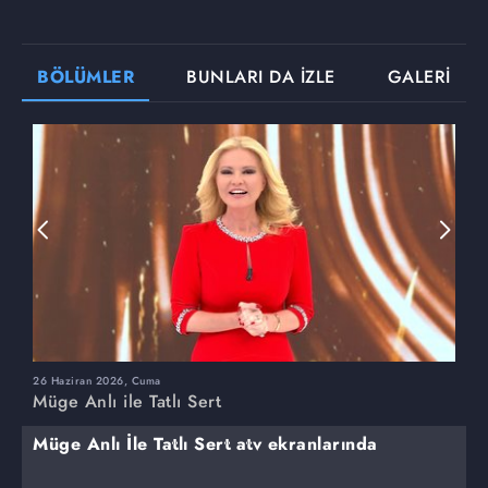
BÖLÜMLER
BUNLARI DA İZLE
GALERİ
26 Haziran 2026, Cuma
2
Müge Anlı ile Tatlı Sert
M
Müge Anlı İle Tatlı Sert atv ekranlarında