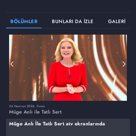
BÖLÜMLER
BUNLARI DA İZLE
GALERİ
26 Haziran 2026, Cuma
2
Müge Anlı ile Tatlı Sert
M
Müge Anlı İle Tatlı Sert atv ekranlarında