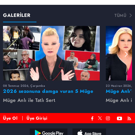
GALERİLER
TÜMÜ
08 Temmuz 2026, Çarşamba
23 Haziran 2026, S
2026 sezonuna damga vuran 5 Müge
Müge Anlı’d
Anlı dosyası...
dosyaları ve
Müge Anlı ile Tatlı Sert
Müge Anlı ile
etti!
Üye Ol
Üye Girişi