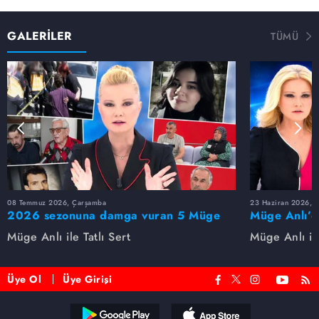
GALERİLER
TÜMÜ
08 Temmuz 2026, Çarşamba
23 Haziran 2026, S
2026 sezonuna damga vuran 5 Müge
Müge Anlı’d
Anlı dosyası...
dosyaları ve
Müge Anlı ile Tatlı Sert
Müge Anlı ile
etti!
Üye Ol
Üye Girişi