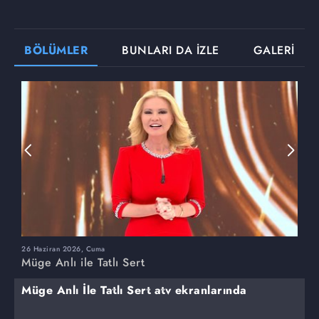
BÖLÜMLER
BUNLARI DA İZLE
GALERİ
26 Haziran 2026, Cuma
2
Müge Anlı ile Tatlı Sert
M
Müge Anlı İle Tatlı Sert atv ekranlarında