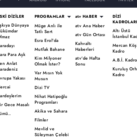
ANDROID
iPHONE
FACEBOOK
TWITTER
SKİ DİZİLER
PROGRAMLAR
atv HABER
DİZİ
KADROLAR
şkıya Dünyaya
Müge Anlı ile
atv Ana Haber
Altı Üstü
ükümdar
Tatlı Sert
atv Gün Ortası
İstanbul Ka
lmaz
Esra Erol'da
Kahvaltı
Mercan Köş
aradayı
Mutfak Bahane
Haberleri
Kadro
ara Para Aşk
Kim Milyoner
atv'de Hafta
A.B.İ. Kadr
en Anlat
Olmak İster?
Sonu
Kuruluş Or
aradeniz
Var Mısın Yok
Kadro
vrupa Yakası
Musun
ercai
Dizi TV
ardeşlerim
Nihat Hatipoğlu
Programları
ir Gece Masalı
Akika ve Sahara
ümü..
Filmler
Mevlid ve
Süleyman Çelebi