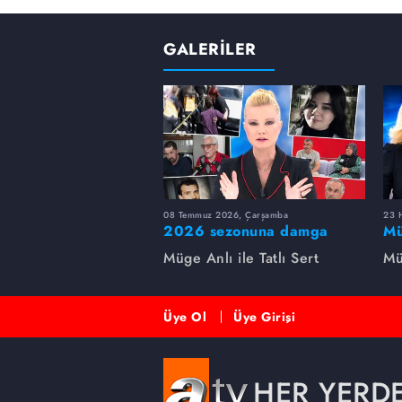
GALERİLER
08 Temmuz 2026, Çarşamba
23 H
2026 sezonuna damga
Mü
vuran 5 Müge Anlı
sa
Müge Anlı ile Tatlı Sert
Mü
dosyası...
ai
ett
Üye Ol
Üye Girişi
HER YERD