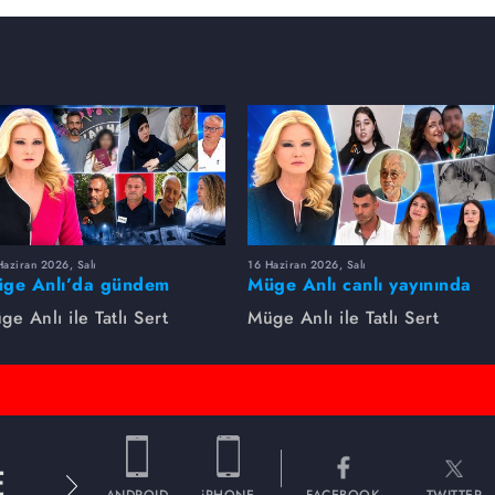
aziran 2026, Salı
16 Haziran 2026, Salı
ge Anlı’da gündem
Müge Anlı canlı yayınında
rsıldı! Kayıp dosyaları ve
dikkat çeken gelişmeler
ge Anlı ile Tatlı Sert
Müge Anlı ile Tatlı Sert
le ihanetleri herkesi şoke
yaşandı. Kayıp,
i!
dolandırıcılık iddiası ve
şüpheli ölüm...
E