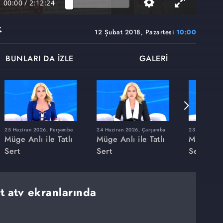
00:00
/
2:12:24
t
12 Şubat 2018, Pazartesi
10:00
BUNLARI DA İZLE
GALERİ
25 Haziran 2026, Perşembe
24 Haziran 2026, Çarşamba
23 Haziran 20
Müge Anlı ile Tatlı
Müge Anlı ile Tatlı
Müge Anlı
Sert
Sert
Sert
rt atv ekranlarında