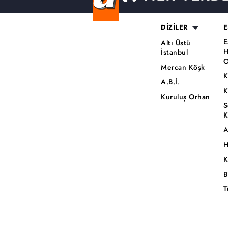
DİZİLER
E
E
Altı Üstü
H
İstanbul
O
Mercan Köşk
K
A.B.İ.
K
Kuruluş Orhan
S
K
A
H
K
B
T