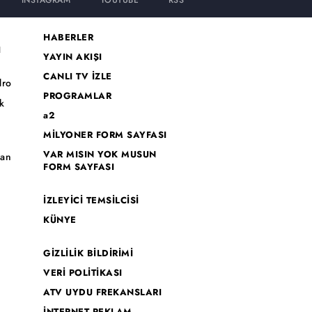
INSTAGRAM
YOUTUBE
RSS
HABERLER
I
YAYIN AKIŞI
CANLI TV İZLE
dro
PROGRAMLAR
k
a2
MİLYONER FORM SAYFASI
o
VAR MISIN YOK MUSUN
han
FORM SAYFASI
İZLEYİCİ TEMSİLCİSİ
KÜNYE
GİZLİLİK BİLDİRİMİ
VERİ POLİTİKASI
ATV UYDU FREKANSLARI
İNTERNET REKLAM