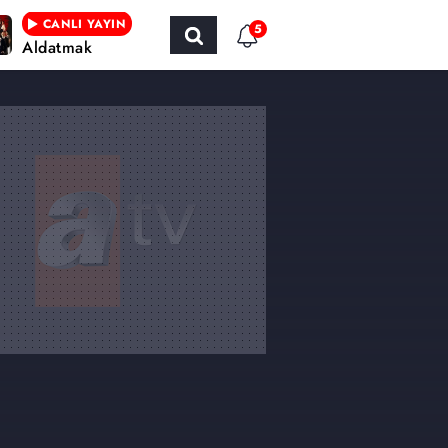
CANLI YAYIN
5
Aldatmak