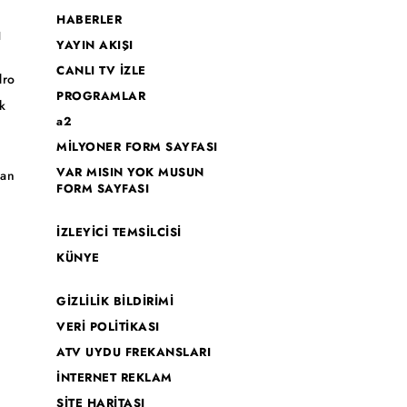
HABERLER
I
YAYIN AKIŞI
CANLI TV İZLE
dro
PROGRAMLAR
k
a2
MİLYONER FORM SAYFASI
o
VAR MISIN YOK MUSUN
han
FORM SAYFASI
İZLEYİCİ TEMSİLCİSİ
KÜNYE
GİZLİLİK BİLDİRİMİ
VERİ POLİTİKASI
ATV UYDU FREKANSLARI
İNTERNET REKLAM
SİTE HARİTASI