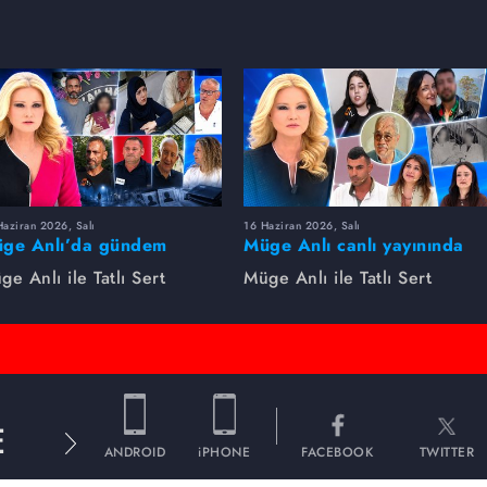
aziran 2026, Salı
16 Haziran 2026, Salı
ge Anlı’da gündem
Müge Anlı canlı yayınında
rsıldı! Kayıp dosyaları ve
dikkat çeken gelişmeler
ge Anlı ile Tatlı Sert
Müge Anlı ile Tatlı Sert
le ihanetleri herkesi şoke
yaşandı. Kayıp,
i!
dolandırıcılık iddiası ve
şüpheli ölüm...
E
ANDROID
iPHONE
FACEBOOK
TWITTER