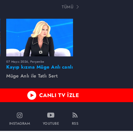
TÜMÜ
07 Mayıs 2026, Perşembe
Kayıp kızına Müge Anlı canlı
yayında kavuştu
Müge Anlı ile Tatlı Sert
CANLI TV İZLE
INSTAGRAM
YOUTUBE
RSS