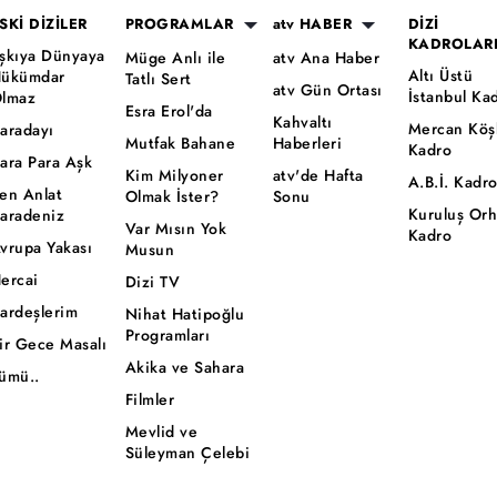
SKİ DİZİLER
PROGRAMLAR
atv HABER
DİZİ
KADROLAR
şkıya Dünyaya
Müge Anlı ile
atv Ana Haber
Altı Üstü
ükümdar
Tatlı Sert
atv Gün Ortası
İstanbul Ka
lmaz
Esra Erol'da
Kahvaltı
Mercan Köş
aradayı
Mutfak Bahane
Haberleri
Kadro
ara Para Aşk
Kim Milyoner
atv'de Hafta
A.B.İ. Kadr
en Anlat
Olmak İster?
Sonu
Kuruluş Or
aradeniz
Var Mısın Yok
Kadro
vrupa Yakası
Musun
ercai
Dizi TV
ardeşlerim
Nihat Hatipoğlu
Programları
ir Gece Masalı
Akika ve Sahara
ümü..
Filmler
Mevlid ve
Süleyman Çelebi