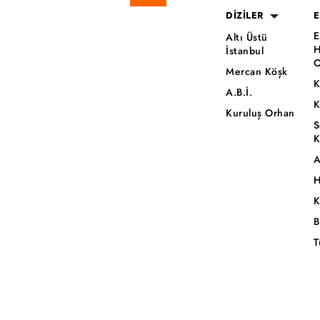
DİZİLER
E
E
Altı Üstü
H
İstanbul
O
Mercan Köşk
K
A.B.İ.
K
Kuruluş Orhan
S
K
A
H
K
B
T