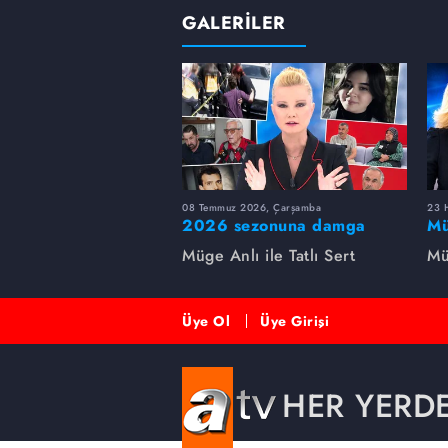
GALERİLER
08 Temmuz 2026, Çarşamba
23 H
2026 sezonuna damga
Mü
vuran 5 Müge Anlı
sa
Müge Anlı ile Tatlı Sert
Mü
dosyası...
ai
ett
Üye Ol
Üye Girişi
HER YERD