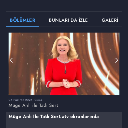
BÖLÜMLER
BUNLARI DA İZLE
GALERİ
26 Haziran 2026, Cuma
2
Müge Anlı ile Tatlı Sert
M
Müge Anlı İle Tatlı Sert atv ekranlarında