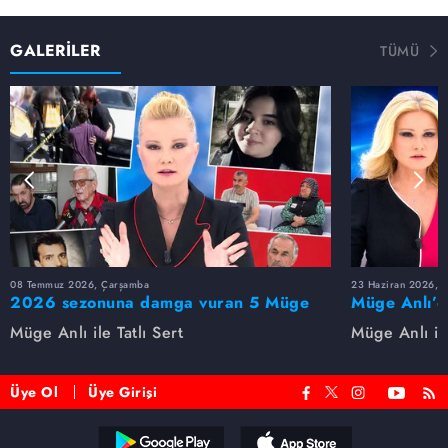
GALERİLER
TÜMÜ
08 Temmuz 2026, Çarşamba
23 Haziran 2026, S
2026 sezonuna damga vuran 5 Müge
Müge Anlı’d
Anlı dosyası...
dosyaları ve
Müge Anlı ile Tatlı Sert
Müge Anlı ile
etti!
Üye Ol
Üye Girişi