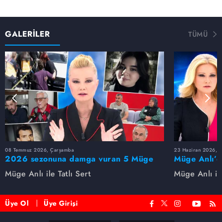
GALERİLER
TÜMÜ
08 Temmuz 2026, Çarşamba
23 Haziran 2026, S
2026 sezonuna damga vuran 5 Müge
Müge Anlı’d
Anlı dosyası...
dosyaları ve
Müge Anlı ile Tatlı Sert
Müge Anlı ile
etti!
Üye Ol
Üye Girişi