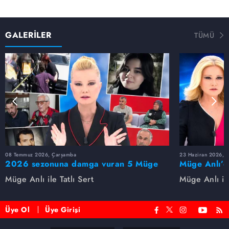
GALERİLER
TÜMÜ
08 Temmuz 2026, Çarşamba
23 Haziran 2026, S
2026 sezonuna damga vuran 5 Müge
Müge Anlı’d
Anlı dosyası...
dosyaları ve
Müge Anlı ile Tatlı Sert
Müge Anlı ile
etti!
Üye Ol
Üye Girişi