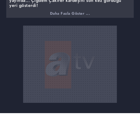
yayında... Çiğdem Çakırer kardeşini son kez gördüğü
yeri gösterdi!
Daha Fazla Göster ...