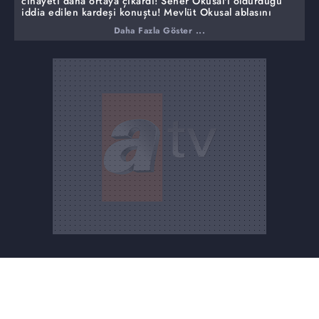
cinayeti daha ortaya çıkardı! Seher Okusal'ı öldürdüğü
iddia edilen kardeşi konuştu! Mevlüt Okusal ablasını
öldürdüğü iddialarını kabul etmiyor! Bahar ve Sevginur
Daha Fazla Göster ...
Savi kardeşler bulundu!