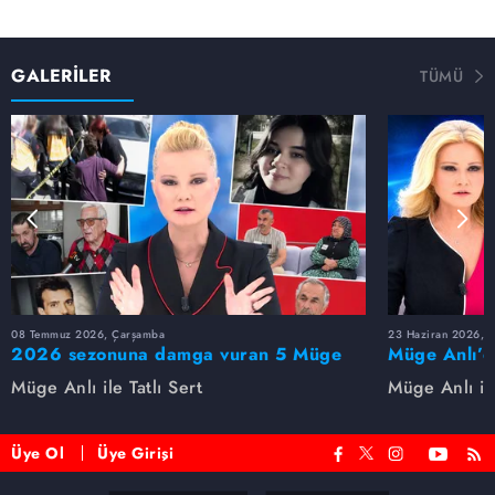
GALERİLER
TÜMÜ
08 Temmuz 2026, Çarşamba
23 Haziran 2026, S
2026 sezonuna damga vuran 5 Müge
Müge Anlı’d
Anlı dosyası...
dosyaları ve
Müge Anlı ile Tatlı Sert
Müge Anlı ile
etti!
Üye Ol
Üye Girişi