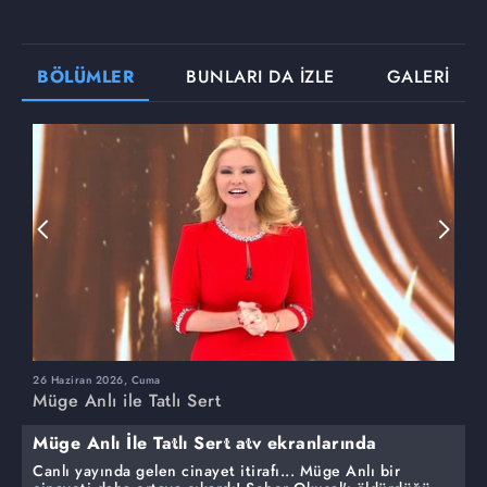
BÖLÜMLER
BUNLARI DA İZLE
GALERİ
26 Haziran 2026, Cuma
2
Müge Anlı ile Tatlı Sert
M
Müge Anlı İle Tatlı Sert atv ekranlarında
Canlı yayında gelen cinayet itirafı... Müge Anlı bir