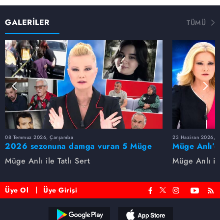
GALERİLER
TÜMÜ
08 Temmuz 2026, Çarşamba
23 Haziran 2026, S
2026 sezonuna damga vuran 5 Müge
Müge Anlı’d
Anlı dosyası...
dosyaları ve
Müge Anlı ile Tatlı Sert
Müge Anlı ile
etti!
Üye Ol
Üye Girişi
Reddet