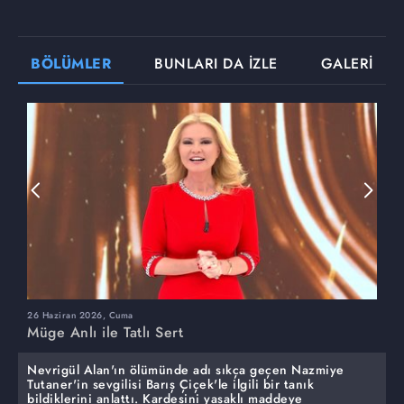
BÖLÜMLER
BUNLARI DA İZLE
GALERİ
26 Haziran 2026, Cuma
2
Müge Anlı ile Tatlı Sert
M
Nevrigül Alan'ın ölümünde adı sıkça geçen Nazmiye
Tutaner'in sevgilisi Barış Çiçek'le ilgili bir tanık
bildiklerini anlattı. Kardeşini yasaklı maddeye