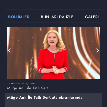
BÖLÜMLER
BUNLARI DA İZLE
GALERİ
26 Haziran 2026, Cuma
2
Müge Anlı ile Tatlı Sert
M
Müge Anlı İle Tatlı Sert atv ekranlarında