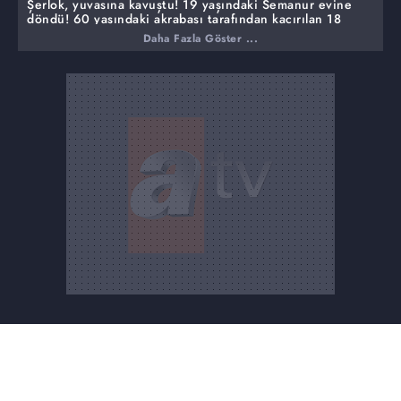
Şerlok, yuvasına kavuştu! 19 yaşındaki Semanur evine
döndü!
60 yaşındaki akrabası tarafından kaçırılan 18
yaşındaki Yaren canlı yayında! Selçuk Şimşek'ten
Daha Fazla Göster ...
açıklamalar!