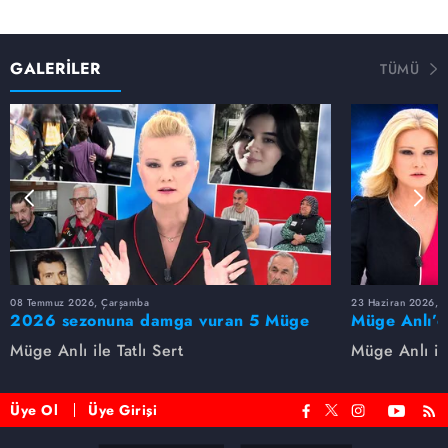
GALERİLER
TÜMÜ
08 Temmuz 2026, Çarşamba
23 Haziran 2026, S
2026 sezonuna damga vuran 5 Müge
Müge Anlı’d
Anlı dosyası...
dosyaları ve
Müge Anlı ile Tatlı Sert
Müge Anlı ile
etti!
Üye Ol
Üye Girişi