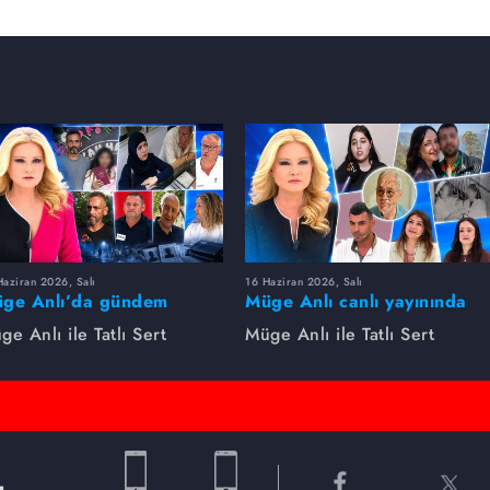
aziran 2026, Salı
16 Haziran 2026, Salı
ge Anlı’da gündem
Müge Anlı canlı yayınında
rsıldı! Kayıp dosyaları ve
dikkat çeken gelişmeler
ge Anlı ile Tatlı Sert
Müge Anlı ile Tatlı Sert
le ihanetleri herkesi şoke
yaşandı. Kayıp,
i!
dolandırıcılık iddiası ve
şüpheli ölüm...