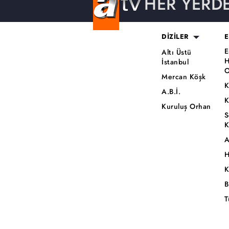
HER YERD
DİZİLER
E
E
Altı Üstü
H
İstanbul
O
Mercan Köşk
K
A.B.İ.
K
Kuruluş Orhan
S
K
A
H
K
B
T