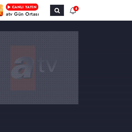
CANLI YAYIN
4
atv Gün Ortası