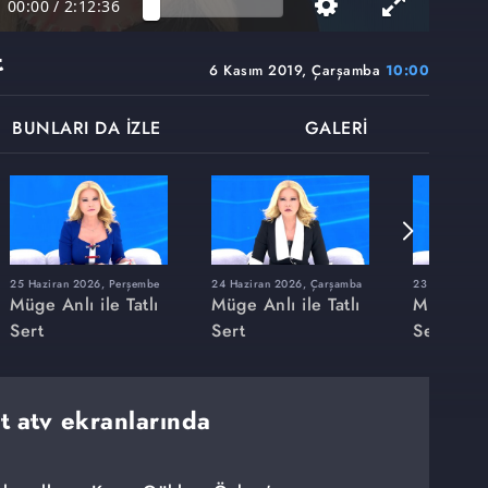
00:00
/
2:12:36
t
6 Kasım 2019, Çarşamba
10:00
BUNLARI DA İZLE
GALERİ
25 Haziran 2026, Perşembe
24 Haziran 2026, Çarşamba
23 Haziran 20
Müge Anlı ile Tatlı
Müge Anlı ile Tatlı
Müge Anlı
Sert
Sert
Sert
rt atv ekranlarında