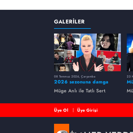
GALERİLER
08 Temmuz 2026, Çarşamba
23 H
2026 sezonuna damga
Mü
vuran 5 Müge Anlı
sa
Müge Anlı ile Tatlı Sert
Mü
dosyası...
ai
ett
Üye Ol
Üye Girişi