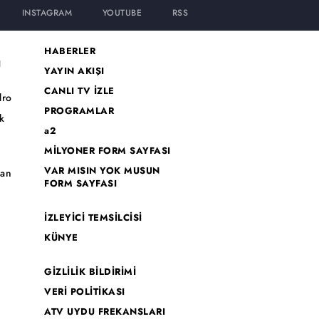
INSTAGRAM
YOUTUBE
RSS
HABERLER
I
YAYIN AKIŞI
CANLI TV İZLE
dro
PROGRAMLAR
k
a2
MİLYONER FORM SAYFASI
o
VAR MISIN YOK MUSUN
han
FORM SAYFASI
İZLEYİCİ TEMSİLCİSİ
KÜNYE
GİZLİLİK BİLDİRİMİ
VERİ POLİTİKASI
ATV UYDU FREKANSLARI