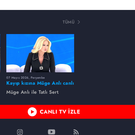
TÜMÜ
07 Mayıs 2026, Perşembe
Kayıp kızına Müge Anlı canlı
yayında kavuştu
Müge Anlı ile Tatlı Sert
CANLI TV İZLE