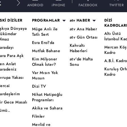
E
ANDROID
iPHONE
FACEBOOK
TWITTER
SKİ DİZİLER
PROGRAMLAR
atv HABER
DİZİ
KADROLAR
şkıya Dünyaya
Müge Anlı ile
atv Ana Haber
Altı Üstü
ükümdar
Tatlı Sert
atv Gün Ortası
İstanbul Ka
lmaz
Esra Erol'da
Kahvaltı
Mercan Köş
aradayı
Mutfak Bahane
Haberleri
Kadro
ara Para Aşk
Kim Milyoner
atv'de Hafta
A.B.İ. Kadr
en Anlat
Olmak İster?
Sonu
Kuruluş Or
aradeniz
Var Mısın Yok
Kadro
vrupa Yakası
Musun
ercai
Dizi TV
ardeşlerim
Nihat Hatipoğlu
Programları
ir Gece Masalı
Akika ve Sahara
ümü..
Filmler
Mevlid ve