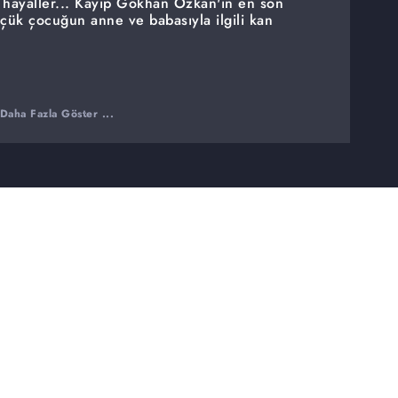
hayaller... Kayıp Gökhan Özkan'ın en son
üçük çocuğun anne ve babasıyla ilgili kan
Daha Fazla Göster ...