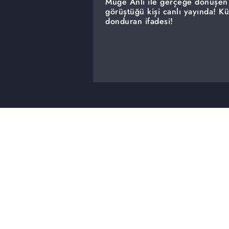
Müge Anlı ile gerçeğe dönüşen 
görüştüğü kişi canlı yayında! K
donduran ifadesi!