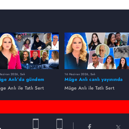
aziran 2026, Salı
16 Haziran 2026, Salı
ge Anlı’da gündem
Müge Anlı canlı yayınında
rsıldı! Kayıp dosyaları ve
dikkat çeken gelişmeler
ge Anlı ile Tatlı Sert
Müge Anlı ile Tatlı Sert
le ihanetleri herkesi şoke
yaşandı. Kayıp,
i!
dolandırıcılık iddiası ve
şüpheli ölüm...