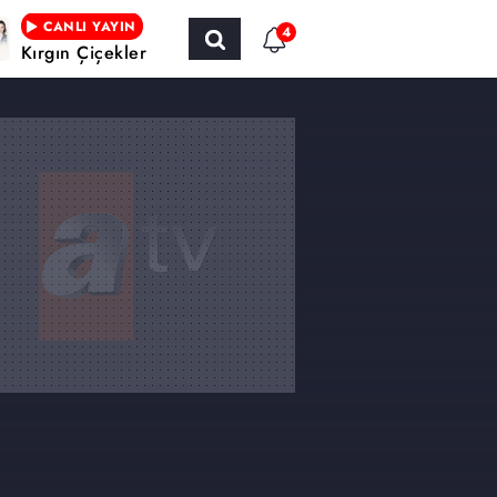
CANLI YAYIN
4
Kırgın Çiçekler