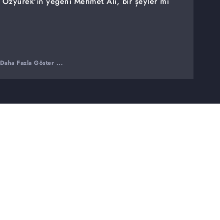
t Özyürek'in yeğeni Mehmet Ali, bir şeyler mi
Daha Fazla Göster ...