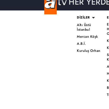
HER YERD
DİZİLER
E
E
Altı Üstü
H
İstanbul
O
Mercan Köşk
K
A.B.İ.
K
Kuruluş Orhan
S
K
A
H
K
B
T