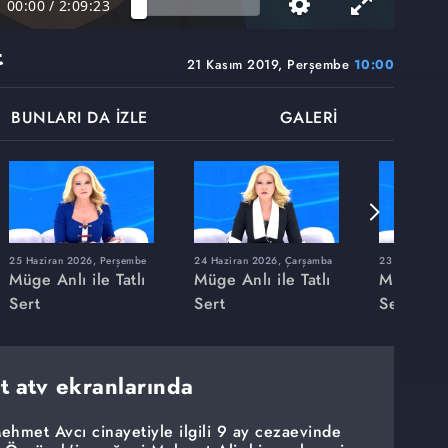
00:00
/
2:09:23
t
21 Kasım 2019, Perşembe
10:00
BUNLARI DA İZLE
GALERİ
25 Haziran 2026, Perşembe
24 Haziran 2026, Çarşamba
23 Haziran 20
Müge Anlı ile Tatlı
Müge Anlı ile Tatlı
Müge Anlı
Sert
Sert
Sert
rt atv ekranlarında
ehmet Avcı cinayetiyle ilgili 9 ay cezaevinde