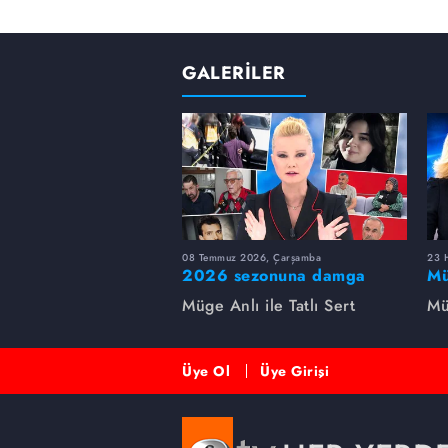
GALERİLER
08 Temmuz 2026, Çarşamba
23 H
2026 sezonuna damga
Mü
vuran 5 Müge Anlı
sa
Müge Anlı ile Tatlı Sert
Mü
dosyası...
ai
ett
Üye Ol
Üye Girişi