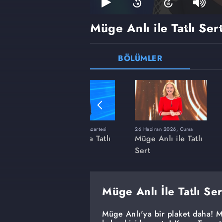
Müge Anlı ile Tatlı Ser
BÖLÜMLER
ı
8 Haziran 2026, Pazartesi
26 Haziran 2026, Cuma
 Tatlı
Müge Anlı ile Tatlı
Müge Anlı ile Tatlı
Sert
Sert
Müge Anlı İle Tatlı Se
Müge Anlı'ya bir plaket daha! M