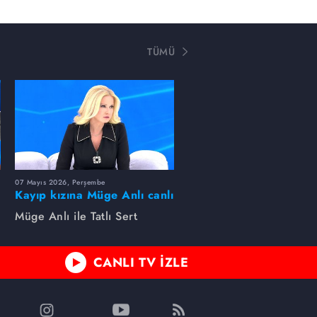
TÜMÜ
07 Mayıs 2026, Perşembe
Kayıp kızına Müge Anlı canlı
yayında kavuştu
Müge Anlı ile Tatlı Sert
CANLI TV İZLE