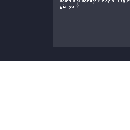
kalan kişi konuştu! Kayıp Turgu
gizliyor?