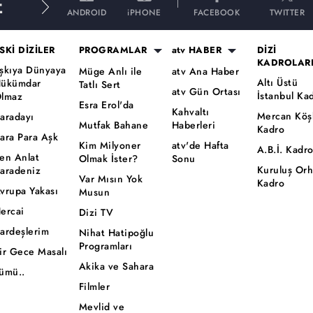
E
ANDROID
iPHONE
FACEBOOK
TWITTER
SKİ DİZİLER
PROGRAMLAR
atv HABER
DİZİ
KADROLAR
şkıya Dünyaya
Müge Anlı ile
atv Ana Haber
Altı Üstü
ükümdar
Tatlı Sert
atv Gün Ortası
İstanbul Ka
lmaz
Esra Erol'da
Kahvaltı
Mercan Köş
aradayı
Mutfak Bahane
Haberleri
Kadro
ara Para Aşk
Kim Milyoner
atv'de Hafta
A.B.İ. Kadr
en Anlat
Olmak İster?
Sonu
Kuruluş Or
aradeniz
Var Mısın Yok
Kadro
vrupa Yakası
Musun
ercai
Dizi TV
ardeşlerim
Nihat Hatipoğlu
Programları
ir Gece Masalı
Akika ve Sahara
ümü..
Filmler
Mevlid ve