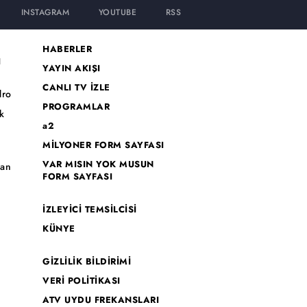
INSTAGRAM
YOUTUBE
RSS
HABERLER
I
YAYIN AKIŞI
CANLI TV İZLE
dro
PROGRAMLAR
k
a2
MİLYONER FORM SAYFASI
o
VAR MISIN YOK MUSUN
han
FORM SAYFASI
İZLEYİCİ TEMSİLCİSİ
KÜNYE
GİZLİLİK BİLDİRİMİ
VERİ POLİTİKASI
ATV UYDU FREKANSLARI