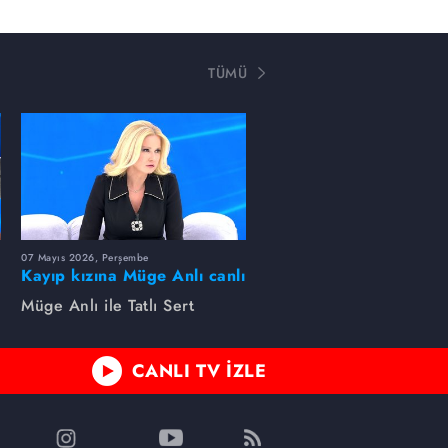
TÜMÜ
07 Mayıs 2026, Perşembe
Kayıp kızına Müge Anlı canlı
yayında kavuştu
Müge Anlı ile Tatlı Sert
CANLI TV İZLE