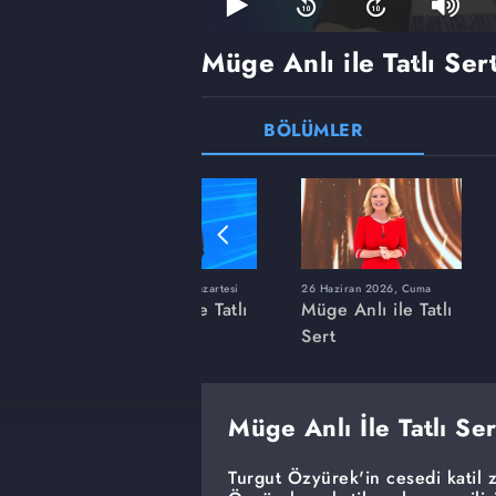
Müge Anlı ile Tatlı Ser
BÖLÜMLER
ı
8 Haziran 2026, Pazartesi
26 Haziran 2026, Cuma
 Tatlı
Müge Anlı ile Tatlı
Müge Anlı ile Tatlı
Sert
Sert
Müge Anlı İle Tatlı Se
Turgut Özyürek'in cesedi katil z