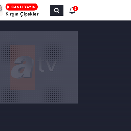
CANLI YAYIN
5
Kırgın Çiçekler