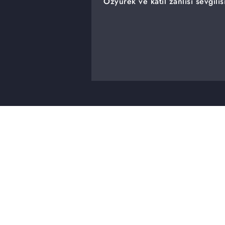
Özyürek ve katil zanlısı sevgili