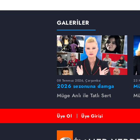
GALERİLER
08 Temmuz 2026, Çarşamba
23 H
2026 sezonuna damga
Mü
vuran 5 Müge Anlı
sa
Müge Anlı ile Tatlı Sert
Mü
dosyası...
ai
ett
Üye Ol
Üye Girişi