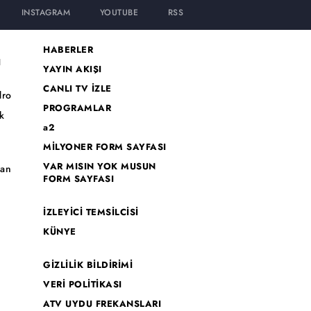
INSTAGRAM
YOUTUBE
RSS
HABERLER
I
YAYIN AKIŞI
CANLI TV İZLE
dro
PROGRAMLAR
k
a2
MİLYONER FORM SAYFASI
o
VAR MISIN YOK MUSUN
han
FORM SAYFASI
İZLEYİCİ TEMSİLCİSİ
KÜNYE
GİZLİLİK BİLDİRİMİ
VERİ POLİTİKASI
ATV UYDU FREKANSLARI