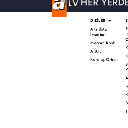
HER YERD
DİZİLER
E
E
Altı Üstü
H
İstanbul
O
Mercan Köşk
K
A.B.İ.
K
Kuruluş Orhan
S
K
A
H
K
B
T