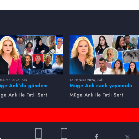
aziran 2026, Salı
16 Haziran 2026, Salı
ge Anlı’da gündem
Müge Anlı canlı yayınında
rsıldı! Kayıp dosyaları ve
dikkat çeken gelişmeler
ge Anlı ile Tatlı Sert
Müge Anlı ile Tatlı Sert
le ihanetleri herkesi şoke
yaşandı. Kayıp,
i!
dolandırıcılık iddiası ve
şüpheli ölüm...