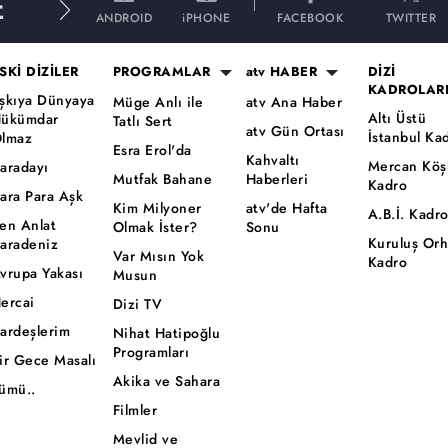
E
ANDROID
iPHONE
FACEBOOK
TWITTER
SKİ DİZİLER
PROGRAMLAR
atv HABER
DİZİ
KADROLAR
şkıya Dünyaya
Müge Anlı ile
atv Ana Haber
Altı Üstü
ükümdar
Tatlı Sert
atv Gün Ortası
İstanbul Ka
lmaz
Esra Erol'da
Kahvaltı
Mercan Köş
aradayı
Mutfak Bahane
Haberleri
Kadro
ara Para Aşk
Kim Milyoner
atv'de Hafta
A.B.İ. Kadr
en Anlat
Olmak İster?
Sonu
Kuruluş Or
aradeniz
Var Mısın Yok
Kadro
vrupa Yakası
Musun
ercai
Dizi TV
ardeşlerim
Nihat Hatipoğlu
Programları
ir Gece Masalı
Akika ve Sahara
ümü..
Filmler
Mevlid ve