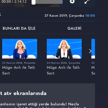
00:00
/
2:14:12
t
27 Kasım 2019, Çarşamba
10:00
BUNLARI DA İZLE
GALERİ
25 Haziran 2026, Perşembe
24 Haziran 2026, Çarşamba
23 Haziran 20
Müge Anlı ile Tatlı
Müge Anlı ile Tatlı
Müge Anlı
Sert
Sert
Sert
rt atv ekranlarında
anlısının işaret ettiği yerde bulundu! Necla