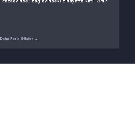
si cezaevinde!
Bağ evindeki cinayette katil kim?
Daha Fazla Göster ...