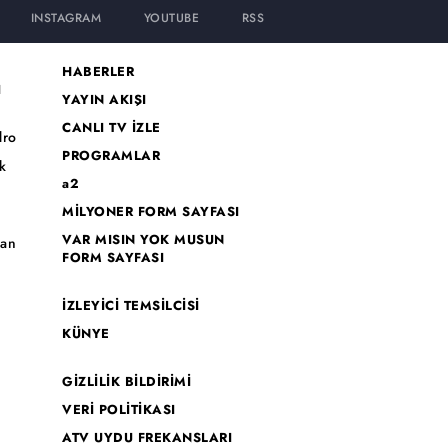
INSTAGRAM
YOUTUBE
RSS
HABERLER
I
YAYIN AKIŞI
CANLI TV İZLE
dro
PROGRAMLAR
k
a2
MİLYONER FORM SAYFASI
o
VAR MISIN YOK MUSUN
han
FORM SAYFASI
İZLEYİCİ TEMSİLCİSİ
KÜNYE
GİZLİLİK BİLDİRİMİ
VERİ POLİTİKASI
ATV UYDU FREKANSLARI