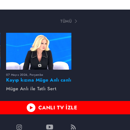
TÜMÜ
07 Mayıs 2026, Perşembe
Kayıp kızına Müge Anlı canlı
yayında kavuştu
Müge Anlı ile Tatlı Sert
CANLI TV İZLE