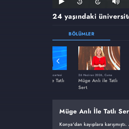
24 yaşındaki üniversit
BÖLÜMLER
ı
8 Haziran 2026, Pazartesi
26 Haziran 2026, Cuma
 Tatlı
Müge Anlı ile Tatlı
Müge Anlı ile Tatlı
Sert
Sert
Müge Anlı İle Tatlı Se
Konya'dan kayıplara karışmıştı. 