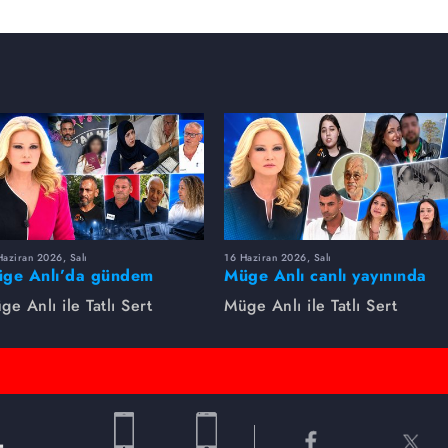
aziran 2026, Salı
16 Haziran 2026, Salı
ge Anlı’da gündem
Müge Anlı canlı yayınında
rsıldı! Kayıp dosyaları ve
dikkat çeken gelişmeler
ge Anlı ile Tatlı Sert
Müge Anlı ile Tatlı Sert
le ihanetleri herkesi şoke
yaşandı. Kayıp,
i!
dolandırıcılık iddiası ve
şüpheli ölüm...