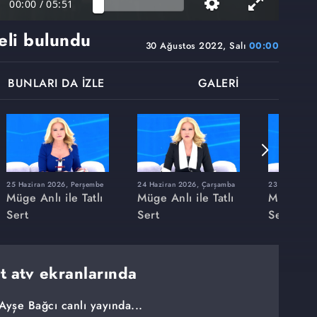
00:00
/
05:51
eli bulundu
30 Ağustos 2022, Salı
00:00
BUNLARI DA İZLE
GALERİ
25 Haziran 2026, Perşembe
24 Haziran 2026, Çarşamba
23 Haziran 20
Müge Anlı ile Tatlı
Müge Anlı ile Tatlı
Müge Anlı
Sert
Sert
Sert
rt atv ekranlarında
Ayşe Bağcı canlı yayında...