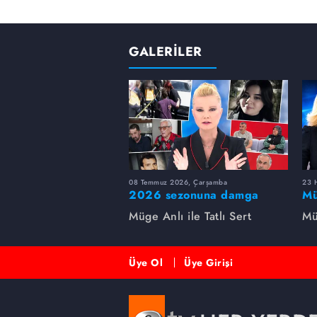
GALERİLER
08 Temmuz 2026, Çarşamba
23 H
2026 sezonuna damga
Mü
vuran 5 Müge Anlı
sa
Müge Anlı ile Tatlı Sert
Mü
dosyası...
ai
ett
Üye Ol
Üye Girişi