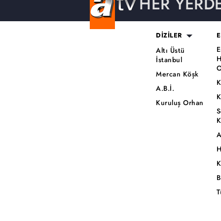
HER YERD
DİZİLER
E
E
Altı Üstü
H
İstanbul
O
Mercan Köşk
K
A.B.İ.
K
Kuruluş Orhan
S
K
A
H
K
B
T