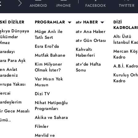
E
ANDROID
iPHONE
FACEBOOK
TWITTER
SKİ DİZİLER
PROGRAMLAR
atv HABER
DİZİ
KADROLAR
şkıya Dünyaya
Müge Anlı ile
atv Ana Haber
Altı Üstü
ükümdar
Tatlı Sert
atv Gün Ortası
İstanbul Ka
lmaz
Esra Erol'da
Kahvaltı
Mercan Köş
aradayı
Mutfak Bahane
Haberleri
Kadro
ara Para Aşk
Kim Milyoner
atv'de Hafta
A.B.İ. Kadr
en Anlat
Olmak İster?
Sonu
Kuruluş Or
aradeniz
Var Mısın Yok
Kadro
vrupa Yakası
Musun
ercai
Dizi TV
ardeşlerim
Nihat Hatipoğlu
Programları
ir Gece Masalı
Akika ve Sahara
ümü..
Filmler
Mevlid ve