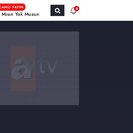
CANLI YAYIN
4
r Mısın Yok Musun