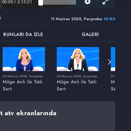
00:00
/
2:13:21
t
11 Haziran 2020, Perşembe
10:00
BUNLARI DA İZLE
GALERİ
25 Haziran 2026, Perşembe
24 Haziran 2026, Çarşamba
23 Haziran 20
Müge Anlı ile Tatlı
Müge Anlı ile Tatlı
Müge Anlı
Sert
Sert
Sert
rt atv ekranlarında