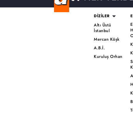
DİZİLER
E
E
Altı Üstü
H
İstanbul
O
Mercan Köşk
K
A.B.İ.
K
Kuruluş Orhan
S
K
A
H
K
B
T