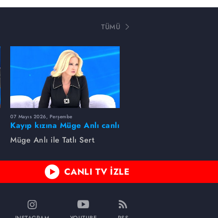
TÜMÜ
07 Mayıs 2026, Perşembe
Kayıp kızına Müge Anlı canlı
yayında kavuştu
Müge Anlı ile Tatlı Sert
CANLI TV İZLE