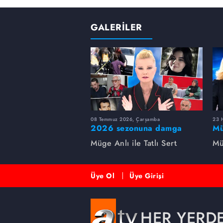
GALERİLER
08 Temmuz 2026, Çarşamba
23 H
2026 sezonuna damga
Mü
vuran 5 Müge Anlı
sa
Müge Anlı ile Tatlı Sert
Mü
dosyası...
ai
ett
Üye Ol
Üye Girişi
HER YERD