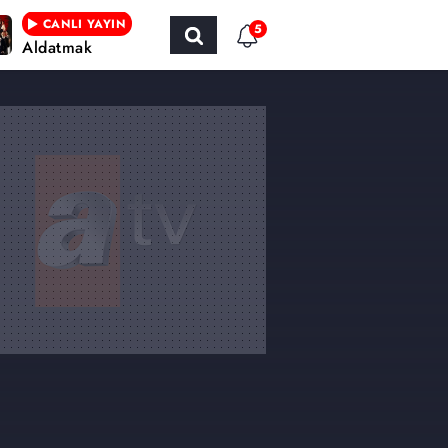
CANLI YAYIN
5
Aldatmak