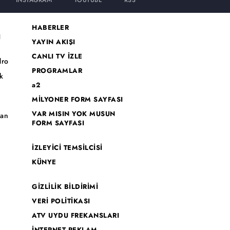
INSTAGRAM
YOUTUBE
RSS
HABERLER
I
YAYIN AKIŞI
CANLI TV İZLE
dro
PROGRAMLAR
k
a2
MİLYONER FORM SAYFASI
o
VAR MISIN YOK MUSUN
han
FORM SAYFASI
İZLEYİCİ TEMSİLCİSİ
KÜNYE
GİZLİLİK BİLDİRİMİ
VERİ POLİTİKASI
ATV UYDU FREKANSLARI
İNTERNET REKLAM