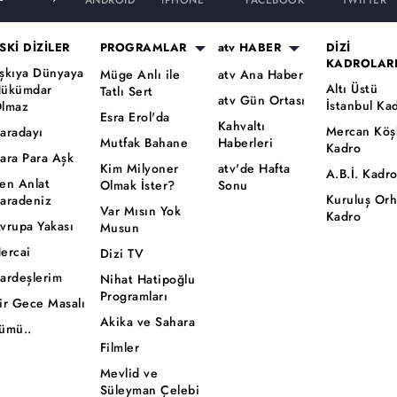
ANDROID
iPHONE
FACEBOOK
TWITTER
SKİ DİZİLER
PROGRAMLAR
atv HABER
DİZİ
KADROLAR
şkıya Dünyaya
Müge Anlı ile
atv Ana Haber
Altı Üstü
ükümdar
Tatlı Sert
atv Gün Ortası
İstanbul Ka
lmaz
Esra Erol'da
Kahvaltı
Mercan Köş
aradayı
Mutfak Bahane
Haberleri
Kadro
ara Para Aşk
Kim Milyoner
atv'de Hafta
A.B.İ. Kadr
en Anlat
Olmak İster?
Sonu
Kuruluş Or
aradeniz
Var Mısın Yok
Kadro
vrupa Yakası
Musun
ercai
Dizi TV
ardeşlerim
Nihat Hatipoğlu
Programları
ir Gece Masalı
Akika ve Sahara
ümü..
Filmler
Mevlid ve
Süleyman Çelebi