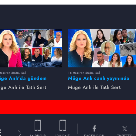
aziran 2026, Salı
16 Haziran 2026, Salı
ge Anlı’da gündem
Müge Anlı canlı yayınında
rsıldı! Kayıp dosyaları ve
dikkat çeken gelişmeler
ge Anlı ile Tatlı Sert
Müge Anlı ile Tatlı Sert
le ihanetleri herkesi şoke
yaşandı. Kayıp,
i!
dolandırıcılık iddiası ve
şüpheli ölüm...
E