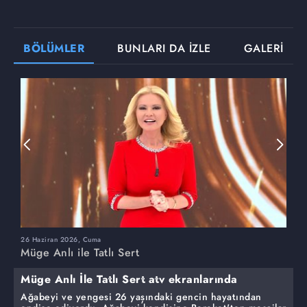
BÖLÜMLER
BUNLARI DA İZLE
GALERİ
26 Haziran 2026, Cuma
2
Müge Anlı ile Tatlı Sert
M
Müge Anlı İle Tatlı Sert atv ekranlarında
Ağabeyi ve yengesi 26 yaşındaki gencin hayatından