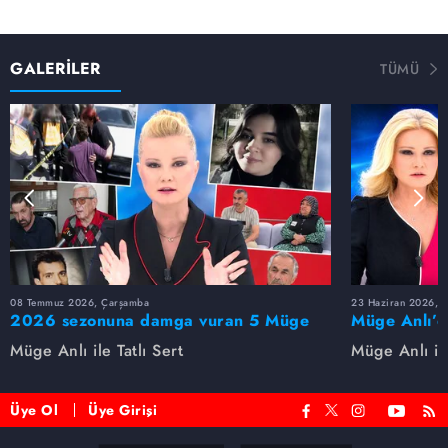
GALERİLER
TÜMÜ
08 Temmuz 2026, Çarşamba
23 Haziran 2026, S
2026 sezonuna damga vuran 5 Müge
Müge Anlı’d
Anlı dosyası...
dosyaları ve
Müge Anlı ile Tatlı Sert
Müge Anlı ile
etti!
Üye Ol
Üye Girişi