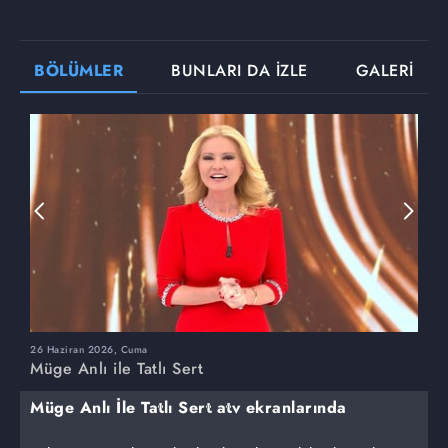
BÖLÜMLER
BUNLARI DA İZLE
GALERİ
26 Haziran 2026, Cuma
2
Müge Anlı ile Tatlı Sert
M
Müge Anlı İle Tatlı Sert atv ekranlarında