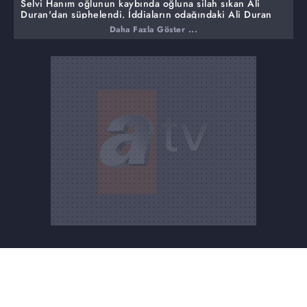
Selvi Hanım oğlunun kaybında oğluna silah sıkan Ali
Duran'dan şüphelendi. İddiaların odağındaki Ali Duran
şüpheleri gidermek için stüdyoya geldi. Ali Yanıç'ın
Daha Fazla Göster ...
arkadaşı Ali Bal da Ali Duran ve Bekir'i hedef gösterdi.
Ali Yanıç, soyunma kabinine kamera yerleştirip
görüntüsünü aldığını anlattı.