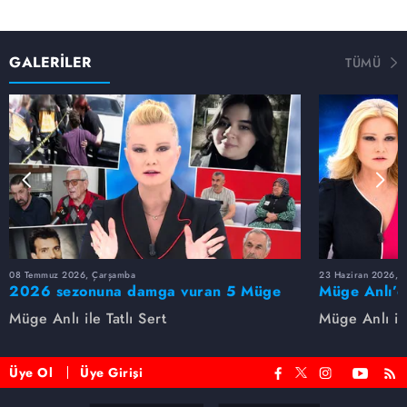
GALERİLER
TÜMÜ
08 Temmuz 2026, Çarşamba
23 Haziran 2026, S
2026 sezonuna damga vuran 5 Müge
Müge Anlı’d
Anlı dosyası...
dosyaları ve
Müge Anlı ile Tatlı Sert
Müge Anlı ile
etti!
Üye Ol
Üye Girişi