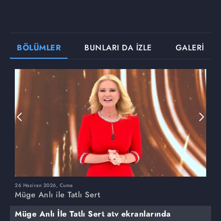
BÖLÜMLER
BUNLARI DA İZLE
GALERİ
26 Haziran 2026, Cuma
2
Müge Anlı ile Tatlı Sert
M
Müge Anlı İle Tatlı Sert atv ekranlarında