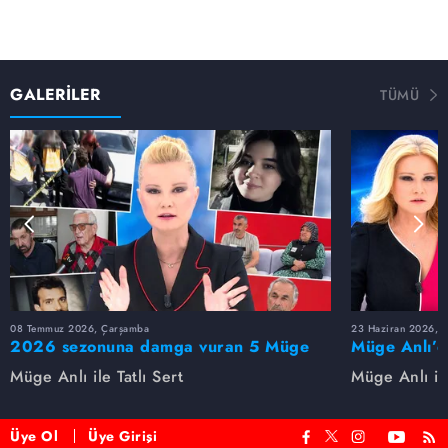
GALERİLER
TÜMÜ
08 Temmuz 2026, Çarşamba
23 Haziran 2026, S
2026 sezonuna damga vuran 5 Müge
Müge Anlı’d
Anlı dosyası...
dosyaları ve
Müge Anlı ile Tatlı Sert
Müge Anlı ile
etti!
Üye Ol
Üye Girişi