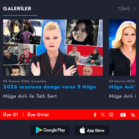
GALERİLER
TÜMÜ
08 Temmuz 2026, Çarşamba
23 Haziran 2026, S
2026 sezonuna damga vuran 5 Müge
Müge Anlı’d
Anlı dosyası...
dosyaları ve
Müge Anlı ile Tatlı Sert
Müge Anlı ile
etti!
Üye Ol
Üye Girişi
Reddet