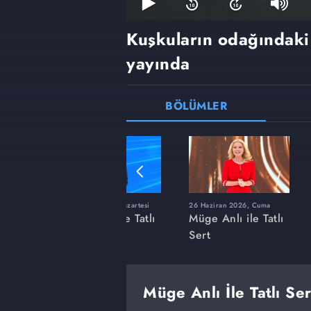
Kuşkuların odağındaki 
yayında
BÖLÜMLER
ı
8 Haziran 2026, Pazartesi
26 Haziran 2026, Cuma
 Tatlı
Müge Anlı ile Tatlı
Müge Anlı ile Tatlı
Sert
Sert
Müge Anlı İle Tatlı Se