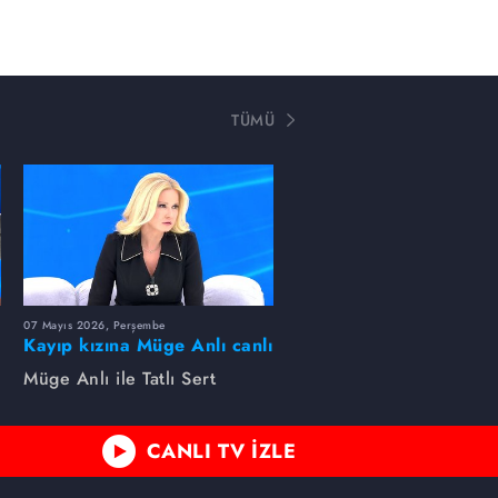
TÜMÜ
07 Mayıs 2026, Perşembe
Kayıp kızına Müge Anlı canlı
yayında kavuştu
Müge Anlı ile Tatlı Sert
CANLI TV İZLE