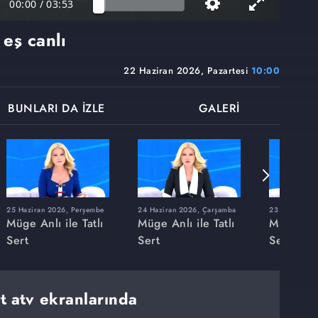
00:00
/
03:53
eş canlı
22 Haziran 2026, Pazartesi
10:00
BUNLARI DA İZLE
GALERİ
25 Haziran 2026, Perşembe
24 Haziran 2026, Çarşamba
23 Haziran 20
Müge Anlı ile Tatlı
Müge Anlı ile Tatlı
Müge Anlı
Sert
Sert
Sert
rt atv ekranlarında