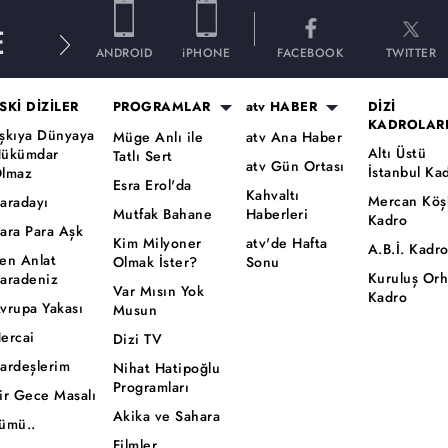
E
ANDROID
iPHONE
FACEBOOK
TWITTER
SKİ DİZİLER
PROGRAMLAR
atv HABER
DİZİ
KADROLAR
şkıya Dünyaya
Müge Anlı ile
atv Ana Haber
Altı Üstü
ükümdar
Tatlı Sert
atv Gün Ortası
İstanbul Ka
lmaz
Esra Erol'da
Kahvaltı
Mercan Köş
aradayı
Mutfak Bahane
Haberleri
Kadro
ara Para Aşk
Kim Milyoner
atv'de Hafta
A.B.İ. Kadr
en Anlat
Olmak İster?
Sonu
Kuruluş Or
aradeniz
Var Mısın Yok
Kadro
vrupa Yakası
Musun
ercai
Dizi TV
ardeşlerim
Nihat Hatipoğlu
Programları
ir Gece Masalı
Akika ve Sahara
ümü..
Filmler