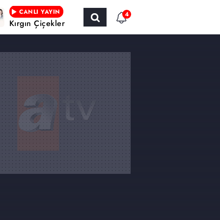
CANLI YAYIN
4
Kırgın Çiçekler