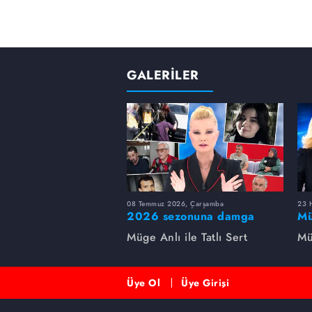
GALERİLER
08 Temmuz 2026, Çarşamba
23 H
2026 sezonuna damga
Mü
vuran 5 Müge Anlı
sa
Müge Anlı ile Tatlı Sert
Mü
dosyası...
ai
ett
Üye Ol
Üye Girişi