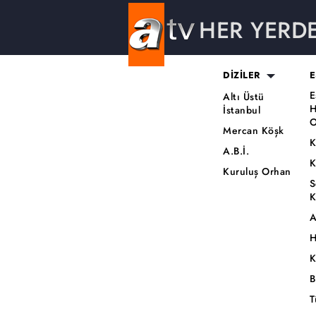
HER YERD
DİZİLER
E
E
Altı Üstü
H
İstanbul
O
Mercan Köşk
K
A.B.İ.
K
Kuruluş Orhan
S
K
A
H
K
B
T