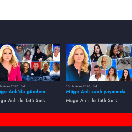
aziran 2026, Salı
16 Haziran 2026, Salı
ge Anlı’da gündem
Müge Anlı canlı yayınında
rsıldı! Kayıp dosyaları ve
dikkat çeken gelişmeler
ge Anlı ile Tatlı Sert
Müge Anlı ile Tatlı Sert
le ihanetleri herkesi şoke
yaşandı. Kayıp,
i!
dolandırıcılık iddiası ve
şüpheli ölüm...