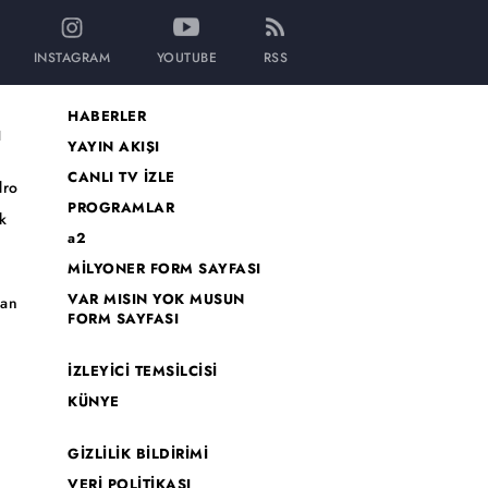
INSTAGRAM
YOUTUBE
RSS
HABERLER
I
YAYIN AKIŞI
CANLI TV İZLE
dro
PROGRAMLAR
k
a2
MİLYONER FORM SAYFASI
o
VAR MISIN YOK MUSUN
han
FORM SAYFASI
İZLEYİCİ TEMSİLCİSİ
KÜNYE
GİZLİLİK BİLDİRİMİ
VERİ POLİTİKASI