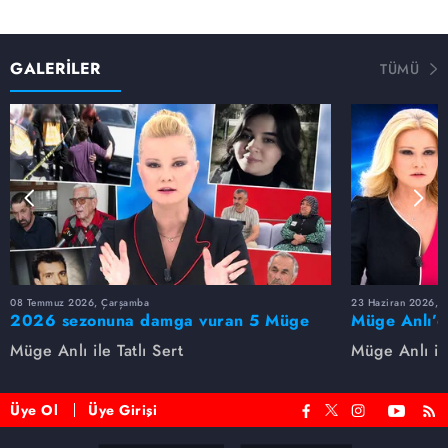
GALERİLER
TÜMÜ
08 Temmuz 2026, Çarşamba
23 Haziran 2026, S
2026 sezonuna damga vuran 5 Müge
Müge Anlı’d
Anlı dosyası...
dosyaları ve
Müge Anlı ile Tatlı Sert
Müge Anlı ile
etti!
Üye Ol
Üye Girişi