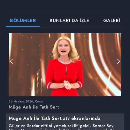
BÖLÜMLER
BUNLARI DA İZLE
GALERİ
26 Haziran 2026, Cuma
2
Müge Anlı ile Tatlı Sert
M
Müge Anlı İle Tatlı Sert atv ekranlarında
Güler ve Serdar çiftini yemek teklifi geldi. Serdar Bey,