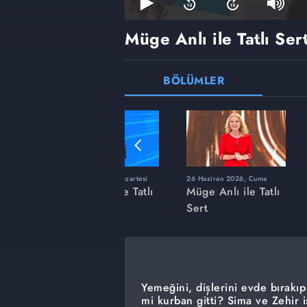
Müge Anlı ile Tatlı Ser
BÖLÜMLER
ı
8 Haziran 2026, Pazartesi
26 Haziran 2026, Cuma
 Tatlı
Müge Anlı ile Tatlı
Müge Anlı ile Tatlı
Sert
Sert
Yemeğini, dişlerini evde bırak
mi kurban gitti? Sima ve Zehir 