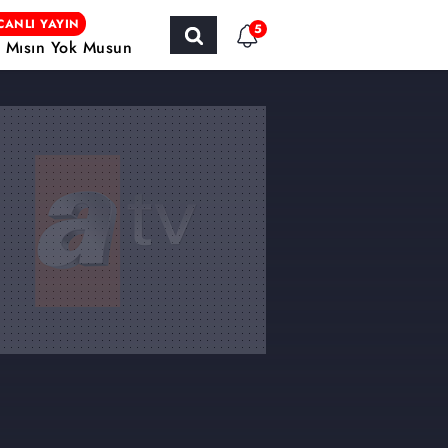
CANLI YAYIN
5
r Mısın Yok Musun