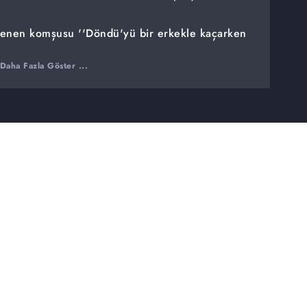
lenen komşusu ''Döndü'yü bir erkekle kaçarken
Daha Fazla Göster ...
lendi. Mevlüt Bey'in eşinin Alanya'ya gittiğini
du. Eşinin geri geldiğini nasıl ikna ettiğini
dığını kilit ismin Mevlüt Bey olduğunu da ekledi.
kardeşi gibi gördüğünü arada konuştuklarını
ı söyledi. Bir iddiada bulunan adam kaybolduğu
öndü Boztepe'yi bir adamın koluna girerek
ır ulaşılamıyor. Davullu zurnalı düğün yaptılar,
alıkonulduğu iddiası...
ulaşılamıyor...