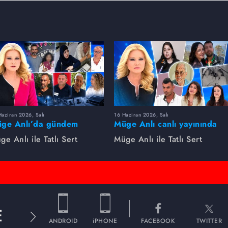
aziran 2026, Salı
16 Haziran 2026, Salı
ge Anlı’da gündem
Müge Anlı canlı yayınında
rsıldı! Kayıp dosyaları ve
dikkat çeken gelişmeler
ge Anlı ile Tatlı Sert
Müge Anlı ile Tatlı Sert
le ihanetleri herkesi şoke
yaşandı. Kayıp,
i!
dolandırıcılık iddiası ve
şüpheli ölüm...
E
ANDROID
iPHONE
FACEBOOK
TWITTER