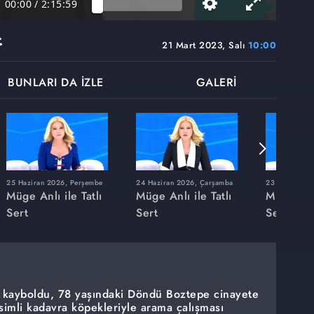
00:00
/
2:15:59
t
21 Mart 2023, Salı
10:00
BUNLARI DA İZLE
GALERİ
25 Haziran 2026, Perşembe
24 Haziran 2026, Çarşamba
23 Haziran 20
Müge Anlı ile Tatlı
Müge Anlı ile Tatlı
Müge Anlı
Sert
Sert
Sert
ıp kayboldu, 78 yaşındaki Döndü Boztepe cinayete
isimli kadavra köpekleriyle arama çalışması