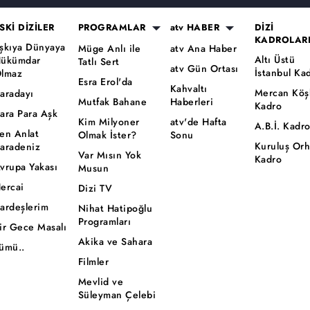
SKİ DİZİLER
PROGRAMLAR
atv HABER
DİZİ
KADROLAR
şkıya Dünyaya
Müge Anlı ile
atv Ana Haber
Altı Üstü
ükümdar
Tatlı Sert
atv Gün Ortası
İstanbul Ka
lmaz
Esra Erol'da
Kahvaltı
Mercan Köş
aradayı
Mutfak Bahane
Haberleri
Kadro
ara Para Aşk
Kim Milyoner
atv'de Hafta
A.B.İ. Kadr
en Anlat
Olmak İster?
Sonu
Kuruluş Or
aradeniz
Var Mısın Yok
Kadro
vrupa Yakası
Musun
ercai
Dizi TV
ardeşlerim
Nihat Hatipoğlu
Programları
ir Gece Masalı
Akika ve Sahara
ümü..
Filmler
Mevlid ve
Süleyman Çelebi