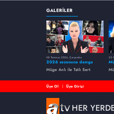
GALERİLER
08 Temmuz 2026, Çarşamba
23 H
2026 sezonuna damga
Mü
vuran 5 Müge Anlı
sa
Müge Anlı ile Tatlı Sert
Mü
dosyası...
ai
ett
Üye Ol
Üye Girişi
HER YERD