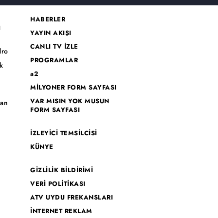
HABERLER
I
YAYIN AKIŞI
CANLI TV İZLE
dro
PROGRAMLAR
k
a2
MİLYONER FORM SAYFASI
o
VAR MISIN YOK MUSUN
han
FORM SAYFASI
İZLEYİCİ TEMSİLCİSİ
KÜNYE
GİZLİLİK BİLDİRİMİ
VERİ POLİTİKASI
ATV UYDU FREKANSLARI
İNTERNET REKLAM