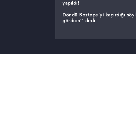
yapıldı!
Döndü Boztepe'yi kaçırdığı söy
gördüm'' dedi
Döndü Boztepe'nin oğlu Uğur ses
bu süre zarfında ne yaptığını sor
söyledi. 44 gündür annesini ara
Mehmet Bey, Döndü Boztepe'yi 
kendisiyle bir sorunu olmadığın
gece 23.30 saatleri arasında D
gittiğini gördüğünü söyledi.
22 yaşındaki Eda Yılmaz'a 13 ayd
nikah kıymadılar. Eda Yılmaz'ın 
17 yaşındaki Ziynet'e 19 gündür 