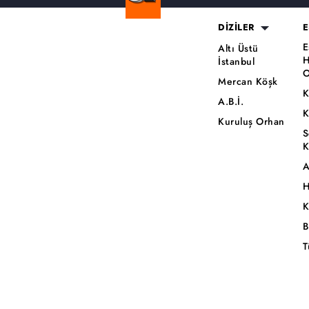
DİZİLER
E
E
Altı Üstü
H
İstanbul
O
Mercan Köşk
K
A.B.İ.
K
Kuruluş Orhan
S
K
A
H
K
B
T