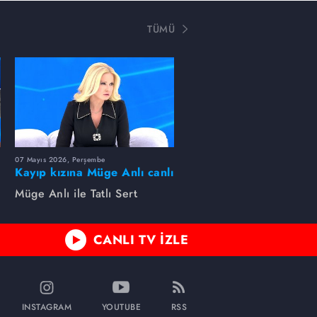
TÜMÜ
07 Mayıs 2026, Perşembe
Kayıp kızına Müge Anlı canlı
yayında kavuştu
Müge Anlı ile Tatlı Sert
CANLI TV İZLE
INSTAGRAM
YOUTUBE
RSS