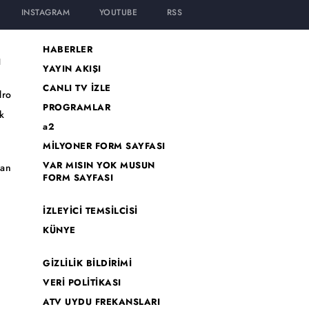
INSTAGRAM
YOUTUBE
RSS
HABERLER
I
YAYIN AKIŞI
CANLI TV İZLE
dro
PROGRAMLAR
k
a2
MİLYONER FORM SAYFASI
o
VAR MISIN YOK MUSUN
han
FORM SAYFASI
İZLEYİCİ TEMSİLCİSİ
KÜNYE
GİZLİLİK BİLDİRİMİ
VERİ POLİTİKASI
ATV UYDU FREKANSLARI