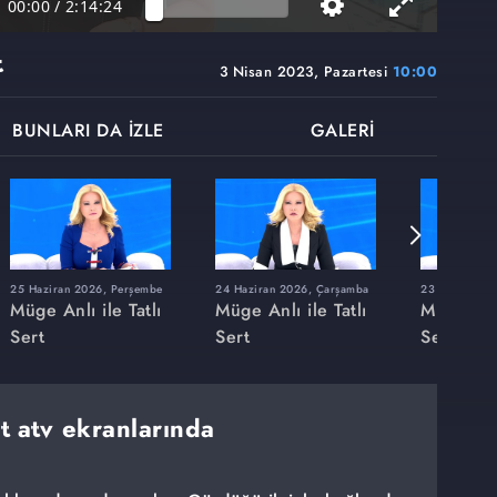
00:00
/
2:14:24
t
3 Nisan 2023, Pazartesi
10:00
BUNLARI DA İZLE
GALERİ
25 Haziran 2026, Perşembe
24 Haziran 2026, Çarşamba
23 Haziran 20
Müge Anlı ile Tatlı
Müge Anlı ile Tatlı
Müge Anlı
Sert
Sert
Sert
rt atv ekranlarında