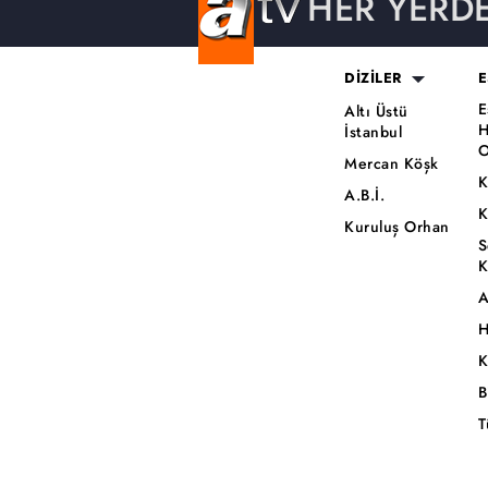
HER YERD
DİZİLER
E
E
Altı Üstü
H
İstanbul
O
Mercan Köşk
K
A.B.İ.
K
Kuruluş Orhan
S
K
A
H
K
B
T