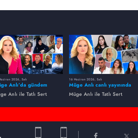
aziran 2026, Salı
16 Haziran 2026, Salı
ge Anlı’da gündem
Müge Anlı canlı yayınında
rsıldı! Kayıp dosyaları ve
dikkat çeken gelişmeler
ge Anlı ile Tatlı Sert
Müge Anlı ile Tatlı Sert
le ihanetleri herkesi şoke
yaşandı. Kayıp,
i!
dolandırıcılık iddiası ve
şüpheli ölüm...