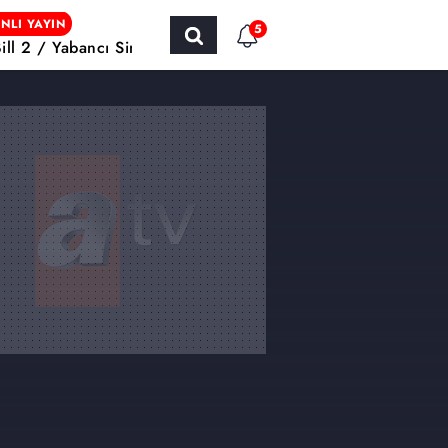
NLI YAYIN
5
Bill 2 / Yabancı Sinema