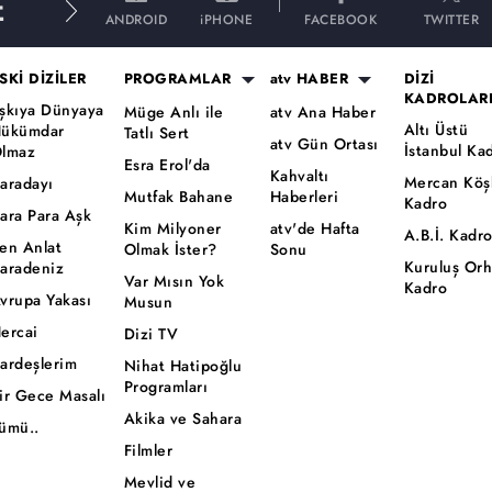
E
ANDROID
iPHONE
FACEBOOK
TWITTER
SKİ DİZİLER
PROGRAMLAR
atv HABER
DİZİ
KADROLAR
şkıya Dünyaya
Müge Anlı ile
atv Ana Haber
Altı Üstü
ükümdar
Tatlı Sert
atv Gün Ortası
İstanbul Ka
lmaz
Esra Erol'da
Kahvaltı
Mercan Köş
aradayı
Mutfak Bahane
Haberleri
Kadro
ara Para Aşk
Kim Milyoner
atv'de Hafta
A.B.İ. Kadr
en Anlat
Olmak İster?
Sonu
Kuruluş Or
aradeniz
Var Mısın Yok
Kadro
vrupa Yakası
Musun
ercai
Dizi TV
ardeşlerim
Nihat Hatipoğlu
Programları
ir Gece Masalı
Akika ve Sahara
ümü..
Filmler
Mevlid ve