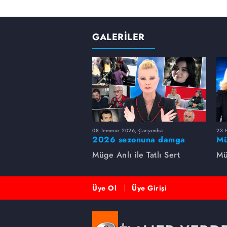
GALERİLER
08 Temmuz 2026, Çarşamba
23 H
2026 sezonuna damga
Mü
vuran 5 Müge Anlı
sa
Müge Anlı ile Tatlı Sert
Mü
dosyası...
ai
ett
Üye Ol
Üye Girişi