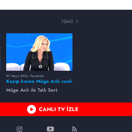
TÜMÜ
07 Mayıs 2026, Perşembe
Kayıp kızına Müge Anlı canlı
yayında kavuştu
Müge Anlı ile Tatlı Sert
CANLI TV İZLE