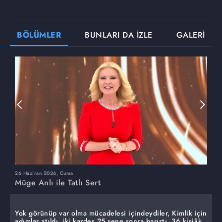
BÖLÜMLER
BUNLARI DA İZLE
GALERİ
26 Haziran 2026, Cuma
2
Müge Anlı ile Tatlı Sert
M
Yok görünüp var olma mücadelesi içindeydiler, Kimlik için
adımlar atıldı, iki kardeş 25 sene sonra barıştı. 36 kişilik