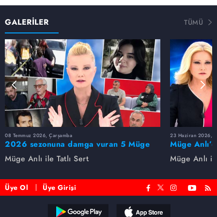
kullanıyorum dediğini söyledi.
GALERİLER
TÜMÜ
08 Temmuz 2026, Çarşamba
23 Haziran 2026, S
2026 sezonuna damga vuran 5 Müge
Müge Anlı’d
Anlı dosyası...
dosyaları ve
Müge Anlı ile Tatlı Sert
Müge Anlı ile
etti!
Üye Ol
Üye Girişi
Reddet