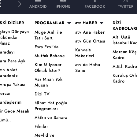
E
ANDROID
iPHONE
FACEBOOK
TWITTER
SKİ DİZİLER
PROGRAMLAR
atv HABER
DİZİ
KADROLAR
şkıya Dünyaya
Müge Anlı ile
atv Ana Haber
Altı Üstü
ükümdar
Tatlı Sert
atv Gün Ortası
İstanbul Ka
lmaz
Esra Erol'da
Kahvaltı
Mercan Köş
aradayı
Mutfak Bahane
Haberleri
Kadro
ara Para Aşk
Kim Milyoner
atv'de Hafta
A.B.İ. Kadr
en Anlat
Olmak İster?
Sonu
Kuruluş Or
aradeniz
Var Mısın Yok
Kadro
vrupa Yakası
Musun
ercai
Dizi TV
ardeşlerim
Nihat Hatipoğlu
Programları
ir Gece Masalı
Akika ve Sahara
ümü..
Filmler
Mevlid ve