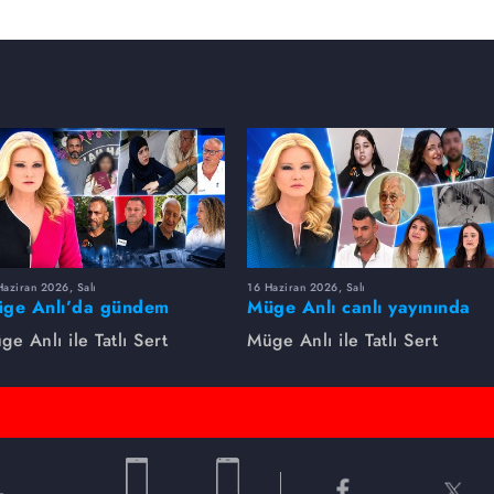
aziran 2026, Salı
16 Haziran 2026, Salı
ge Anlı’da gündem
Müge Anlı canlı yayınında
rsıldı! Kayıp dosyaları ve
dikkat çeken gelişmeler
ge Anlı ile Tatlı Sert
Müge Anlı ile Tatlı Sert
le ihanetleri herkesi şoke
yaşandı. Kayıp,
i!
dolandırıcılık iddiası ve
şüpheli ölüm...