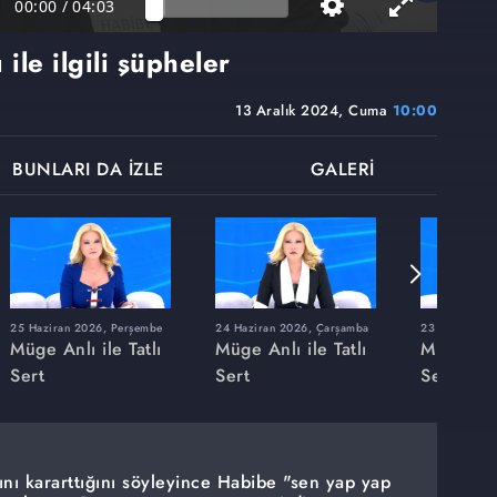
00:00
/
04:03
le ilgili şüpheler
13 Aralık 2024, Cuma
10:00
BUNLARI DA İZLE
GALERİ
25 Haziran 2026, Perşembe
24 Haziran 2026, Çarşamba
23 Haziran 20
Müge Anlı ile Tatlı
Müge Anlı ile Tatlı
Müge Anlı
Sert
Sert
Sert
ını kararttığını söyleyince Habibe "sen yap yap