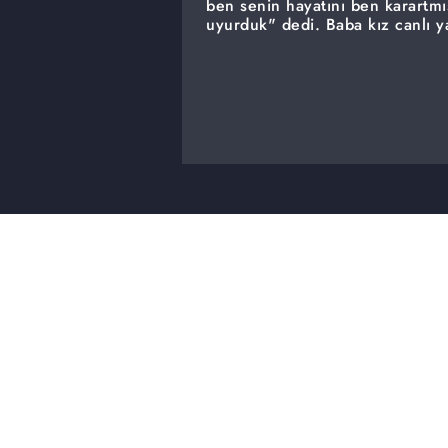
ben senin hayatını ben karartmı
uyurduk" dedi. Baba kız canlı ya