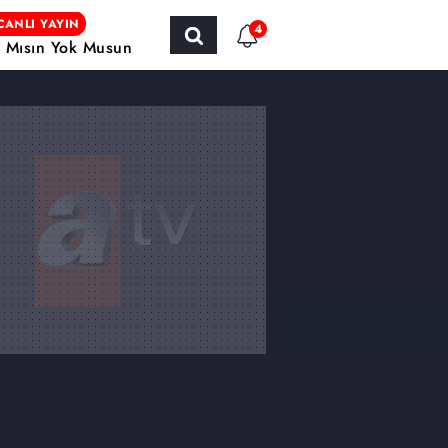
CANLI YAYIN
4
r Mısın Yok Musun