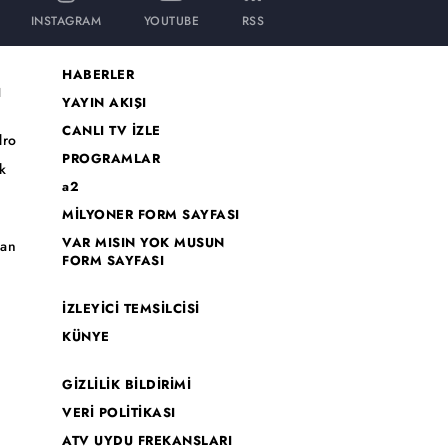
INSTAGRAM
YOUTUBE
RSS
HABERLER
I
YAYIN AKIŞI
CANLI TV İZLE
dro
PROGRAMLAR
k
a2
MİLYONER FORM SAYFASI
o
VAR MISIN YOK MUSUN
han
FORM SAYFASI
İZLEYİCİ TEMSİLCİSİ
KÜNYE
GİZLİLİK BİLDİRİMİ
VERİ POLİTİKASI
ATV UYDU FREKANSLARI