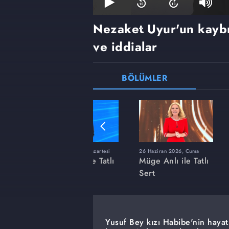
Nezaket Uyur'un kaybı i
ve iddialar
BÖLÜMLER
ı
8 Haziran 2026, Pazartesi
26 Haziran 2026, Cuma
 Tatlı
Müge Anlı ile Tatlı
Müge Anlı ile Tatlı
Sert
Sert
Yusuf Bey kızı Habibe'nin hayat