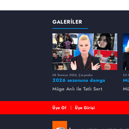
GALERİLER
08 Temmuz 2026, Çarşamba
23 H
2026 sezonuna damga
Mü
vuran 5 Müge Anlı
sa
Müge Anlı ile Tatlı Sert
Mü
dosyası...
ai
ett
Üye Ol
Üye Girişi