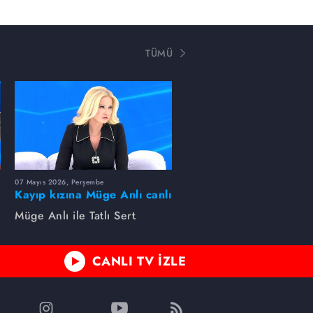
TÜMÜ
07 Mayıs 2026, Perşembe
Kayıp kızına Müge Anlı canlı
yayında kavuştu
Müge Anlı ile Tatlı Sert
CANLI TV İZLE