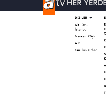
HER YERD
DİZİLER
E
E
Altı Üstü
H
İstanbul
O
Mercan Köşk
K
A.B.İ.
K
Kuruluş Orhan
S
K
A
H
K
B
T