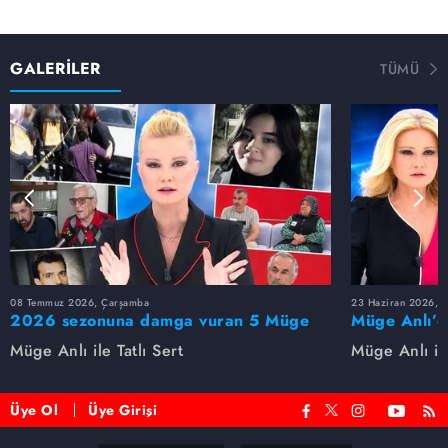
GALERİLER
TÜMÜ
08 Temmuz 2026, Çarşamba
23 Haziran 2026, S
2026 sezonuna damga vuran 5 Müge
Müge Anlı’d
Anlı dosyası...
dosyaları ve
Müge Anlı ile Tatlı Sert
Müge Anlı ile
etti!
Üye Ol
Üye Girişi