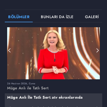
BÖLÜMLER
BUNLARI DA İZLE
GALERİ
26 Haziran 2026, Cuma
2
Müge Anlı ile Tatlı Sert
M
Müge Anlı İle Tatlı Sert atv ekranlarında