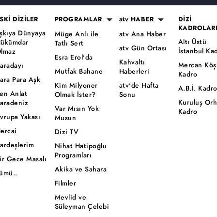
SKİ DİZİLER
PROGRAMLAR
atv HABER
DİZİ
KADROLAR
şkıya Dünyaya
Müge Anlı ile
atv Ana Haber
Altı Üstü
ükümdar
Tatlı Sert
atv Gün Ortası
İstanbul Ka
lmaz
Esra Erol'da
Kahvaltı
Mercan Köş
aradayı
Mutfak Bahane
Haberleri
Kadro
ara Para Aşk
Kim Milyoner
atv'de Hafta
A.B.İ. Kadr
en Anlat
Olmak İster?
Sonu
Kuruluş Or
aradeniz
Var Mısın Yok
Kadro
vrupa Yakası
Musun
ercai
Dizi TV
ardeşlerim
Nihat Hatipoğlu
Programları
ir Gece Masalı
Akika ve Sahara
ümü..
Filmler
Mevlid ve
Süleyman Çelebi