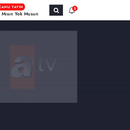
CANLI YAYIN
5
r Mısın Yok Musun