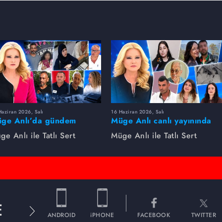
aziran 2026, Salı
16 Haziran 2026, Salı
ge Anlı’da gündem
Müge Anlı canlı yayınında
rsıldı! Kayıp dosyaları ve
dikkat çeken gelişmeler
ge Anlı ile Tatlı Sert
Müge Anlı ile Tatlı Sert
le ihanetleri herkesi şoke
yaşandı. Kayıp,
i!
dolandırıcılık iddiası ve
şüpheli ölüm...
E
ANDROID
iPHONE
FACEBOOK
TWITTER