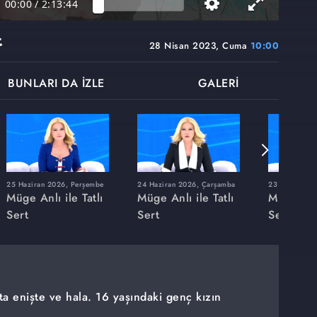
00:00
/
2:13:44
t
28 Nisan 2023, Cuma
10:00
BUNLARI DA İZLE
GALERİ
25 Haziran 2026, Perşembe
24 Haziran 2026, Çarşamba
23 Haziran 20
Müge Anlı ile Tatlı
Müge Anlı ile Tatlı
Müge Anlı
Sert
Sert
Sert
ta enişte ve hala. 16 yaşındaki genç kızın