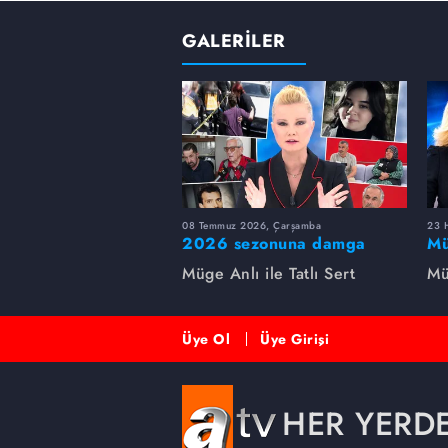
GALERİLER
08 Temmuz 2026, Çarşamba
23 H
2026 sezonuna damga
Mü
vuran 5 Müge Anlı
sa
Müge Anlı ile Tatlı Sert
Mü
dosyası...
ai
ett
Üye Ol
Üye Girişi
HER YERD