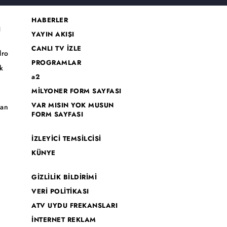
HABERLER
I
YAYIN AKIŞI
CANLI TV İZLE
dro
PROGRAMLAR
k
a2
MİLYONER FORM SAYFASI
o
VAR MISIN YOK MUSUN
han
FORM SAYFASI
İZLEYİCİ TEMSİLCİSİ
KÜNYE
GİZLİLİK BİLDİRİMİ
VERİ POLİTİKASI
ATV UYDU FREKANSLARI
İNTERNET REKLAM