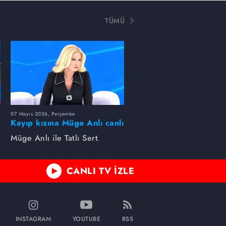
TÜMÜ
07 Mayıs 2026, Perşembe
Kayıp kızına Müge Anlı canlı
yayında kavuştu
Müge Anlı ile Tatlı Sert
CANLI TV İZLE
INSTAGRAM
YOUTUBE
RSS