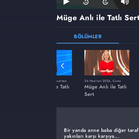
Müge Anlı ile Tatlı Ser
BÖLÜMLER
ı
8 Haziran 2026, Pazartesi
26 Haziran 2026, Cuma
 Tatlı
Müge Anlı ile Tatlı
Müge Anlı ile Tatlı
Sert
Sert
Bir yanda anne baba diğer taraf
yakınları karşı karşıya...