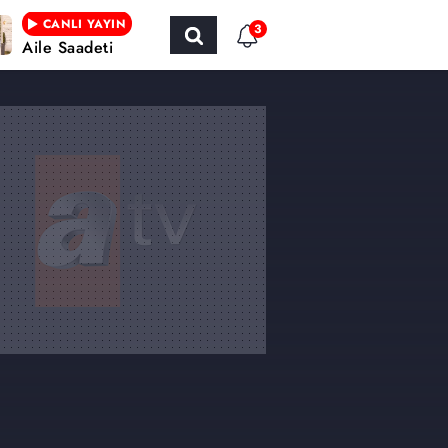
CANLI YAYIN
3
Aile Saadeti