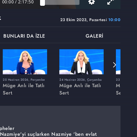
00:00
/
2:17:50
t
23 Ekim 2023, Pazartesi
10:00
BUNLARI DA İZLE
GALERİ
25 Haziran 2026, Perşembe
24 Haziran 2026, Çarşamba
23 Haziran 20
Müge Anlı ile Tatlı
Müge Anlı ile Tatlı
Müge Anlı
Sert
Sert
Sert
pheler
ı Nazmiye'yi suçlarken Nazmiye 'ben evlat