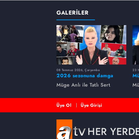
GALERİLER
08 Temmuz 2026, Çarşamba
23 H
2026 sezonuna damga
Mü
vuran 5 Müge Anlı
sa
Müge Anlı ile Tatlı Sert
Mü
dosyası...
ai
ett
Üye Ol
Üye Girişi
HER YERD