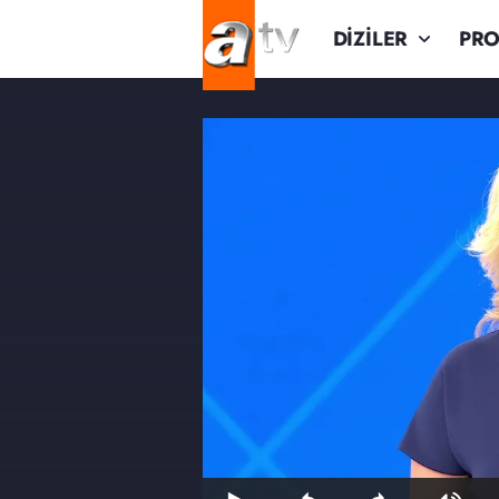
DİZİLER
PR