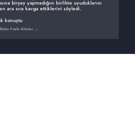
sına birşey yapmadığını birlikte uyuduklarını
n ara sıra kavga ettiklerini söyledi.
nık konuştu
rdüm''
Daha Fazla Göster ...
'nin tehdit ettiği ve dövdüğü iddiasında
 gittiği düşünülen Nevrigül'ün kocasıyla
aşadıklarını anlattı.
m biliyor''
ti. Nazmiye konuşmak istemediğini söyleyerek
edi. Yurtta kalmak istediğini yatılı okumak
an Hanım, reşit olana kadar okumak istiyor.