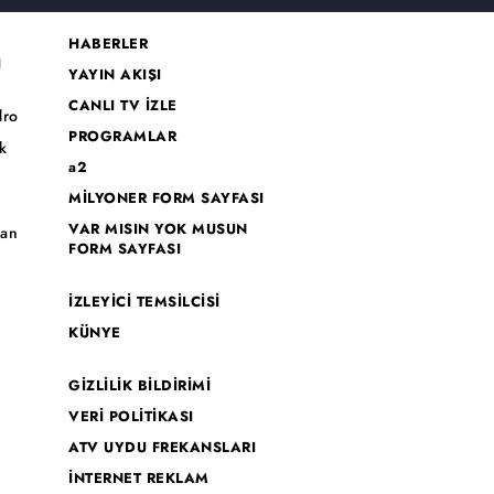
HABERLER
I
YAYIN AKIŞI
CANLI TV İZLE
dro
PROGRAMLAR
k
a2
MİLYONER FORM SAYFASI
o
VAR MISIN YOK MUSUN
han
FORM SAYFASI
İZLEYİCİ TEMSİLCİSİ
KÜNYE
GİZLİLİK BİLDİRİMİ
VERİ POLİTİKASI
ATV UYDU FREKANSLARI
İNTERNET REKLAM