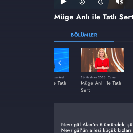
Müge Anlı ile Tatlı Ser
BÖLÜMLER
ı
8 Haziran 2026, Pazartesi
26 Haziran 2026, Cuma
 Tatlı
Müge Anlı ile Tatlı
Müge Anlı ile Tatlı
Sert
Sert
Nevrigül Alan'ın ölümündeki şü
Nevrigül'ün ailesi küçük kızlar