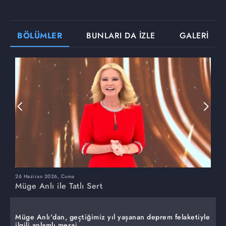
BÖLÜMLER
BUNLARI DA İZLE
GALERİ
26 Haziran 2026, Cuma
2
Müge Anlı ile Tatlı Sert
M
Müge Anlı'dan, geçtiğimiz yıl yaşanan deprem felaketiyle
ilgili anlamlı mesaj...