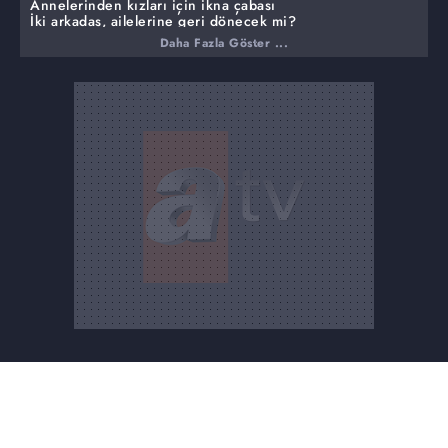
Annelerinden kızları için ikna çabası
İki arkadaş, ailelerine geri dönecek mi?
Daha Fazla Göster ...
Babalarına kızıp, annelerinden kaçan iki arkadaş Müge
Anlı'da bulundular, canlı yayında annelerine kavuştular.
Yayına gelen Merve Naz ve Dilan aileleri tarafından
sürekli kısıtlandıklarını ve dışarı çıkamadıkları için
kaçtıklarını söylediler. Eve geri dönmek istemeyen genç
kızlar 'kendi hayatımızı kurmak istiyoruz' dediler.
Eski görümcesiyle birlikte ayrıldığı eşini arıyor
Mehmet Önel'in 24 yaş küçük karısı tarafından
alıkonduğu iddiası
73 yaşında iki çocuk babası Mehmet Önel'i aramak için
kardeşi ve eski eşi canlı yayına geldi. Kardeş Naciye
Hanım'ın iddiasına göre, 24 yaş küçük eşi tarafından
kardeşi Mehmet Önel'in dolandırıldığı yönündeydi.
Mehmet Önel'in evlendikten sonra işkence gördüğünü
sürekli hasta olduğunu, ve eşinin vasis olmak için
başvurduğunu mal varlığını almak istediğini söyledi.
İddiaların odağındaki muhtarın oğlu canlı yayında
Gökhan Tombak cinayetinde taraflar karşı karşıya
Muhtarın oğlu canlı yayında... Gökhan Tombak ve annesi
ile ilgili olan dedikoduları karakolda öğrendiğini söyledi.