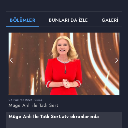
BÖLÜMLER
BUNLARI DA İZLE
GALERİ
26 Haziran 2026, Cuma
2
Müge Anlı ile Tatlı Sert
M
Müge Anlı İle Tatlı Sert atv ekranlarında