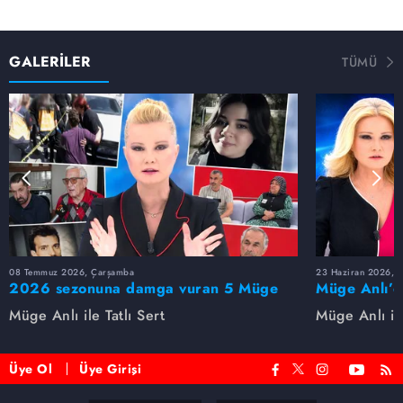
Hilal Sevime, Eda Nur Böcek ve Ümmü Yıldırım'ı arıyoruz.
16 yaşındaki Hilal Sevime İstanbul'dan 15 gün önce,
GALERİLER
TÜMÜ
Edanur Böcek ise 3 Şubat Cumartesi Esenler'den
kayboluyor. 41 yaşındaki Ümmü Yıldırım ise 4 Ocak
Perşembe günü Adana'dan kayboluyor...
08 Temmuz 2026, Çarşamba
23 Haziran 2026, S
2026 sezonuna damga vuran 5 Müge
Müge Anlı’d
Anlı dosyası...
dosyaları ve
Müge Anlı ile Tatlı Sert
Müge Anlı ile
etti!
Üye Ol
Üye Girişi