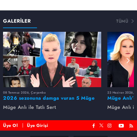
GALERİLER
TÜMÜ
08 Temmuz 2026, Çarşamba
23 Haziran 2026, S
2026 sezonuna damga vuran 5 Müge
Müge Anlı’d
Anlı dosyası...
dosyaları ve
Müge Anlı ile Tatlı Sert
Müge Anlı ile
etti!
Üye Ol
Üye Girişi