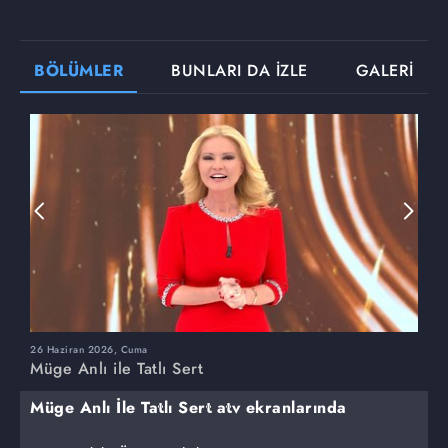
BÖLÜMLER
BUNLARI DA İZLE
GALERİ
26 Haziran 2026, Cuma
2
Müge Anlı ile Tatlı Sert
M
Müge Anlı İle Tatlı Sert atv ekranlarında