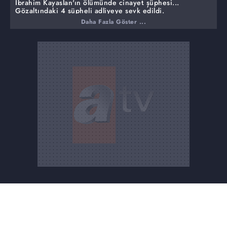
İbrahim Kayaslan'ın ölümünde cinayet şüphesi...
Gözaltındaki 4 şüpheli adliyeye sevk edildi.
Daha Fazla Göster ...
40 yaşındaki üç çocuk babası İbrahim Kayaslan'ın
ölümündeki cinayet şüphesi programımızda gündeme
gelmişti. Yayınımız ihbar kabul edilmiş, savcılık
soruşturmayı derinleştirmişti. Şüphelerin odağındaki eş
Samime Kayaaslan, sevgilisi İzzet Sözer, kayınvalide ve
kayınpeder gözaltına alındı. Gözaltına alınan 4 şüpheli
adliyeye sevk edildi.
Müge Anlı'da açığa çıkan dolandırılma ağı. Gökhan
Ağbaba için yolun sonu cezaevi...
Gökhan Ağbaba'nın 100'e aşkın kişiyi dolandırdığı
iddiası stüdyoda gündeme geldi. Yayının ardından
mağdurlar Gökhan Ağbaba'dan şikayetçi oldular. Gökhan
Ağbaba, Sancaktepe İlçe Emniyet Müdürlüğüne bağlı
Asayiş büro amirliği ekiplerince göz altına alındı.
Nitelikle dolandırıcılık suçlamasıyla tutuklanarak Maltepe
Kapalı Ceza İnfaz Kurumuna gönderildi.
Günlerce kızının hayatından endişe etti. Müge Anlı bir
anneyi daha evladına kavuşturdu.
Günlerce kızının hayatından endişe etti. 5 Ocak'tan beri
kayıp olan Sibel Bilimli Müge Anlı'da bulundu. Annesiyle