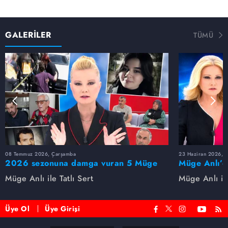
kavuşan kadın, Gökhan Ağbaba'dan çok korktuğunu
kendisini mağdur ettiğini söyledi.
Cinayetle bağ kurulan karmaşık ilişki ağı. Ümran
GALERİLER
TÜMÜ
Özdemir'in sevgilisi olduğu söylenen tır şoförü canlı
yayında...
13 yaşındaki Esila Mengü ve arkadaşı aranıyor...
08 Temmuz 2026, Çarşamba
23 Haziran 2026, S
2026 sezonuna damga vuran 5 Müge
Müge Anlı’d
Anlı dosyası...
dosyaları ve
Müge Anlı ile Tatlı Sert
Müge Anlı ile
etti!
Üye Ol
Üye Girişi