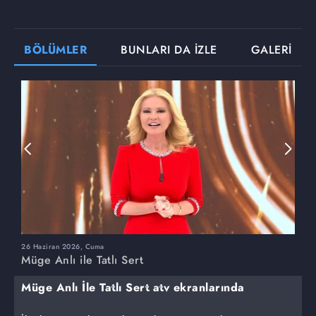
BÖLÜMLER
BUNLARI DA İZLE
GALERİ
26 Haziran 2026, Cuma
2
Müge Anlı ile Tatlı Sert
M
Müge Anlı İle Tatlı Sert atv ekranlarında