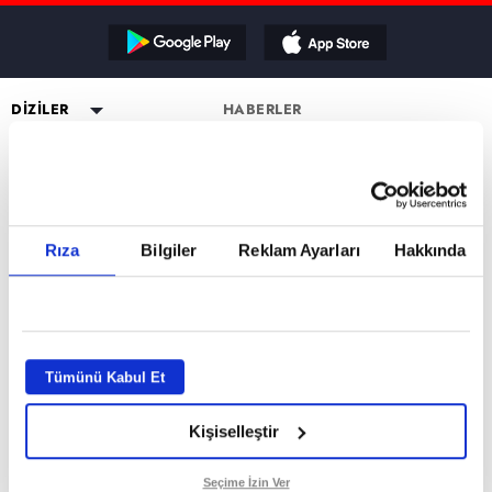
Reddet
DİZİLER
HABERLER
YAYIN AKIŞI
Altı Üstü İstanbul
ESKİ DİZİLER
CANLI TV İZLE
Mercan Köşk
Eşkıya Dünyaya Hükümdar
PROGRAMLAR
Olmaz
PROGRAMLAR
A.B.İ.
Müge Anlı ile Tatlı Sert
atv HABER
Karadayı
a2
Kuruluş Orhan
Esra Erol'da
atv Ana Haber
DİZİ KADROLARI
Rıza
Bilgiler
Reklam Ayarları
Hakkında
Kara Para Aşk
MİLYONER FORM SAYFASI
Mutfak Bahane
atv Gün Ortası
Altı Üstü İstanbul Kadro
Sen Anlat Karadeniz
VAR MISIN YOK MUSUN FORM
Kim Milyoner Olmak İster?
Kahvaltı Haberleri
Mercan Köşk Kadro
SAYFASI
Avrupa Yakası
Var Mısın Yok Musun
atv'de Hafta Sonu
A.B.İ. Kadro
Hercai
Dizi TV
Kuruluş Orhan Kadro
İZLEYİCİ TEMSİLCİSİ
Kardeşlerim
Tümünü Kabul Et
Nihat Hatipoğlu
KÜNYE
Bir Gece Masalı
Programları
Kişiselleştir
Tümü..
Akika ve Sahara
GİZLİLİK BİLDİRİMİ
Filmler
VERİ POLİTİKASI
Seçime İzin Ver