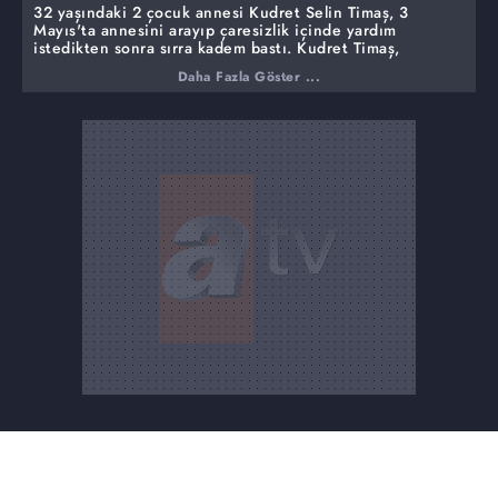
32 yaşındaki 2 çocuk annesi Kudret Selin Timaş, 3
Mayıs'ta annesini arayıp çaresizlik içinde yardım
istedikten sonra sırra kadem bastı. Kudret Timaş,
yayınımızın ardından bulundu. Savcılık kararı ile Kudret
Daha Fazla Göster ...
Timaş'ın kolluk marifeti ile tedavi altına alınmasına karar
verildi.