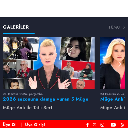
GALERİLER
TÜMÜ
08 Temmuz 2026, Çarşamba
23 Haziran 2026, S
2026 sezonuna damga vuran 5 Müge
Müge Anlı’d
Anlı dosyası...
dosyaları ve
Müge Anlı ile Tatlı Sert
Müge Anlı ile
etti!
Üye Ol
Üye Girişi