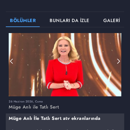
BÖLÜMLER
BUNLARI DA İZLE
GALERİ
26 Haziran 2026, Cuma
2
Müge Anlı ile Tatlı Sert
M
Müge Anlı İle Tatlı Sert atv ekranlarında