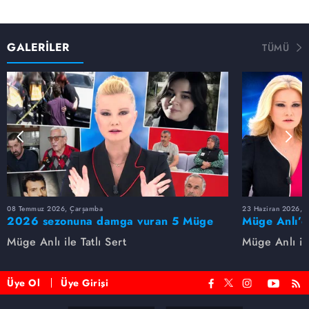
GALERİLER
TÜMÜ
08 Temmuz 2026, Çarşamba
23 Haziran 2026, S
2026 sezonuna damga vuran 5 Müge
Müge Anlı’d
Anlı dosyası...
dosyaları ve
Müge Anlı ile Tatlı Sert
Müge Anlı ile
etti!
Üye Ol
Üye Girişi